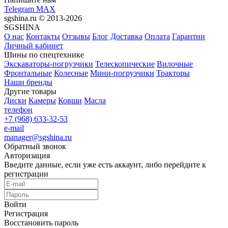
Telegram
MAX
sgshina.ru © 2013-2026
SGSHINA
О нас
Контакты
Отзывы
Блог
Доставка
Оплата
Гарантии
Личный кабинет
Шины по спецтехнике
Экскаваторы-погрузчики
Телескопические
Вилочные
Фронтальные
Колесные
Мини-погрузчики
Тракторы
Наши бренды
Другие товары
Диски
Камеры
Ковши
Масла
телефон
+7 (968) 633-32-53
e-mail
manager@sgshina.ru
Обратный звонок
Авторизация
Введите данные, если уже есть аккаунт, либо перейдите к
регистрации
Войти
Регистрация
Восстановить пароль