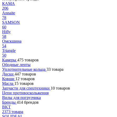
КАМА
206
Annaite
78
SAMSON
60
Hifly
58
Омскшина
54
Triangle
50
Камеры
475 товаров
Ободные ленты
Уплотнительные кольца
33 товара
Диски
447 товаров
Ковши
12 товаров
Масла
15 товаров
Запчасти для спецтехники
10 товаров
Цепи противоскольжения
Вилы для погрузчика
Бренды
414 брендов
BKT
2373 товара
SOLIDEAL