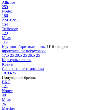
Alliance
259
Nortec
186
ASCENSO
154
Trelleborg
123
Mitas
119
Крупногабаритные шины
1116 товаров
Фронтальные погрузчики
17.5-25
20.5-25
26.5-25
Карьерные шины
Краны
Сочлененные самосвалы
18.00-25
Популярные бренды
BKT
121
Nortec
40
Mitas
26
Marcher