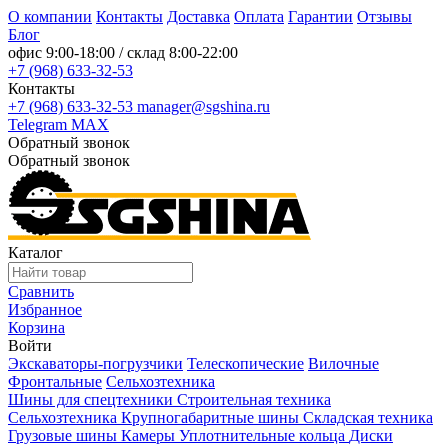
О компании
Контакты
Доставка
Оплата
Гарантии
Отзывы
Блог
офис
9:00-18:00
/ склад
8:00-22:00
+7 (968) 633-32-53
Контакты
+7 (968) 633-32-53
manager@sgshina.ru
Telegram
MAX
Обратный звонок
Обратный звонок
Каталог
Сравнить
Избранное
Корзина
Войти
Экскаваторы-погрузчики
Телескопические
Вилочные
Фронтальные
Сельхозтехника
Шины для спецтехники
Строительная техника
Сельхозтехника
Крупногабаритные шины
Складская техника
Грузовые шины
Камеры
Уплотнительные кольца
Диски