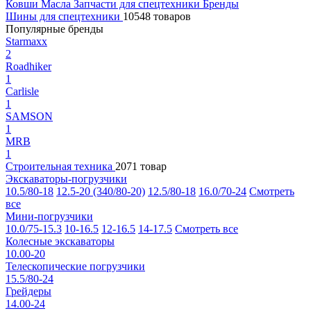
Ковши
Масла
Запчасти для спецтехники
Бренды
Шины для спецтехники
10548 товаров
Популярные бренды
Starmaxx
2
Roadhiker
1
Carlisle
1
SAMSON
1
MRB
1
Строительная техника
2071 товар
Экскаваторы-погрузчики
10.5/80-18
12.5-20 (340/80-20)
12.5/80-18
16.0/70-24
Смотреть
все
Мини-погрузчики
10.0/75-15.3
10-16.5
12-16.5
14-17.5
Смотреть все
Колесные экскаваторы
10.00-20
Телескопические погрузчики
15.5/80-24
Грейдеры
14.00-24