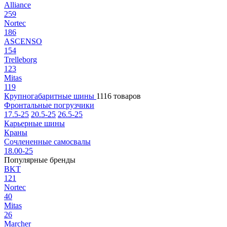
Alliance
259
Nortec
186
ASCENSO
154
Trelleborg
123
Mitas
119
Крупногабаритные шины
1116 товаров
Фронтальные погрузчики
17.5-25
20.5-25
26.5-25
Карьерные шины
Краны
Сочлененные самосвалы
18.00-25
Популярные бренды
BKT
121
Nortec
40
Mitas
26
Marcher