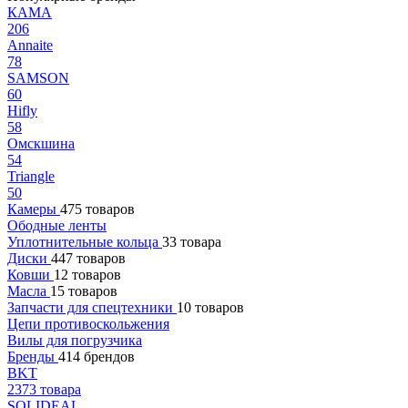
КАМА
206
Annaite
78
SAMSON
60
Hifly
58
Омскшина
54
Triangle
50
Камеры
475 товаров
Ободные ленты
Уплотнительные кольца
33 товара
Диски
447 товаров
Ковши
12 товаров
Масла
15 товаров
Запчасти для спецтехники
10 товаров
Цепи противоскольжения
Вилы для погрузчика
Бренды
414 брендов
BKT
2373 товара
SOLIDEAL