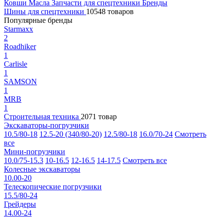
Ковши
Масла
Запчасти для спецтехники
Бренды
Шины для спецтехники
10548 товаров
Популярные бренды
Starmaxx
2
Roadhiker
1
Carlisle
1
SAMSON
1
MRB
1
Строительная техника
2071 товар
Экскаваторы-погрузчики
10.5/80-18
12.5-20 (340/80-20)
12.5/80-18
16.0/70-24
Смотреть
все
Мини-погрузчики
10.0/75-15.3
10-16.5
12-16.5
14-17.5
Смотреть все
Колесные экскаваторы
10.00-20
Телескопические погрузчики
15.5/80-24
Грейдеры
14.00-24