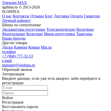
Telegram
MAX
sgshina.ru © 2013-2026
SGSHINA
О нас
Контакты
Отзывы
Блог
Доставка
Оплата
Гарантии
Личный кабинет
Шины по спецтехнике
Экскаваторы-погрузчики
Телескопические
Вилочные
Фронтальные
Колесные
Мини-погрузчики
Тракторы
Наши бренды
Другие товары
Диски
Камеры
Ковши
Масла
телефон
+7 (968) 777-32-53
e-mail
manager@sgshina.ru
Обратный звонок
Авторизация
Введите данные, если уже есть аккаунт, либо перейдите к
регистрации
Войти
Регистрация
Восстановить пароль