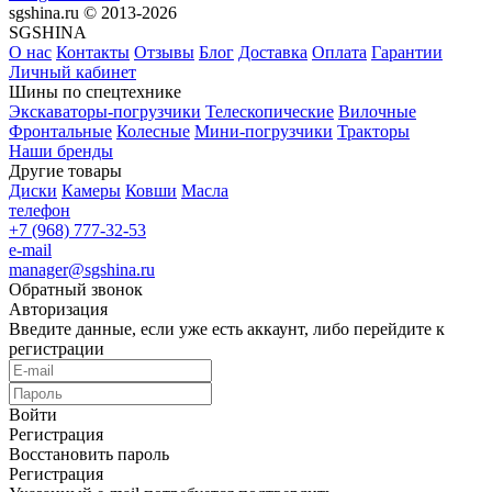
sgshina.ru © 2013-2026
SGSHINA
О нас
Контакты
Отзывы
Блог
Доставка
Оплата
Гарантии
Личный кабинет
Шины по спецтехнике
Экскаваторы-погрузчики
Телескопические
Вилочные
Фронтальные
Колесные
Мини-погрузчики
Тракторы
Наши бренды
Другие товары
Диски
Камеры
Ковши
Масла
телефон
+7 (968) 777-32-53
e-mail
manager@sgshina.ru
Обратный звонок
Авторизация
Введите данные, если уже есть аккаунт, либо перейдите к
регистрации
Войти
Регистрация
Восстановить пароль
Регистрация