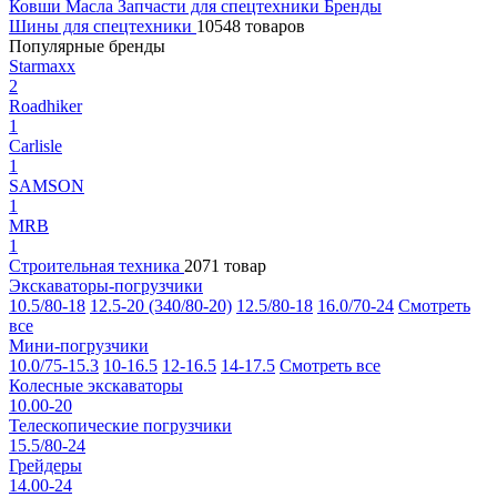
Ковши
Масла
Запчасти для спецтехники
Бренды
Шины для спецтехники
10548 товаров
Популярные бренды
Starmaxx
2
Roadhiker
1
Carlisle
1
SAMSON
1
MRB
1
Строительная техника
2071 товар
Экскаваторы-погрузчики
10.5/80-18
12.5-20 (340/80-20)
12.5/80-18
16.0/70-24
Смотреть
все
Мини-погрузчики
10.0/75-15.3
10-16.5
12-16.5
14-17.5
Смотреть все
Колесные экскаваторы
10.00-20
Телескопические погрузчики
15.5/80-24
Грейдеры
14.00-24