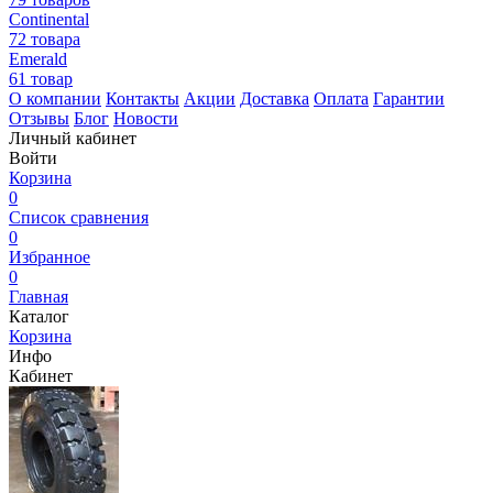
Continental
72 товара
Emerald
61 товар
О компании
Контакты
Акции
Доставка
Оплата
Гарантии
Отзывы
Блог
Новости
Личный кабинет
Войти
Корзина
0
Список сравнения
0
Избранное
0
Главная
Каталог
Корзина
Инфо
Кабинет