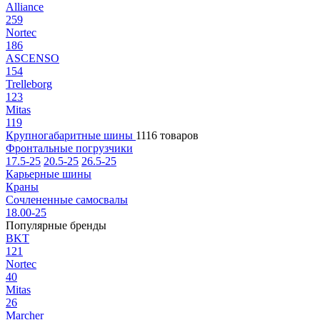
Alliance
259
Nortec
186
ASCENSO
154
Trelleborg
123
Mitas
119
Крупногабаритные шины
1116 товаров
Фронтальные погрузчики
17.5-25
20.5-25
26.5-25
Карьерные шины
Краны
Сочлененные самосвалы
18.00-25
Популярные бренды
BKT
121
Nortec
40
Mitas
26
Marcher