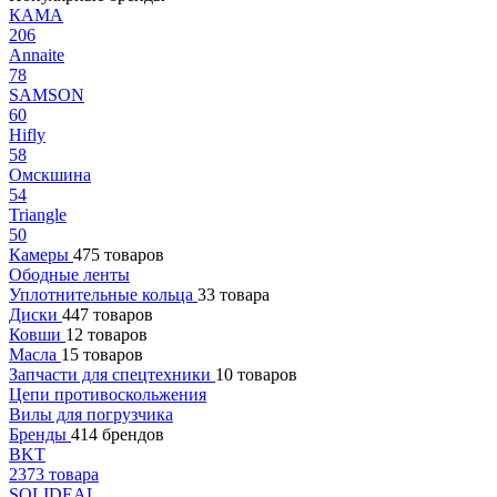
КАМА
206
Annaite
78
SAMSON
60
Hifly
58
Омскшина
54
Triangle
50
Камеры
475 товаров
Ободные ленты
Уплотнительные кольца
33 товара
Диски
447 товаров
Ковши
12 товаров
Масла
15 товаров
Запчасти для спецтехники
10 товаров
Цепи противоскольжения
Вилы для погрузчика
Бренды
414 брендов
BKT
2373 товара
SOLIDEAL