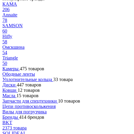
КАМА
206
Annaite
78
SAMSON
60
Hifly
58
Омскшина
54
Triangle
50
Камеры
475 товаров
Ободные ленты
Уплотнительные кольца
33 товара
Диски
447 товаров
Ковши
12 товаров
Масла
15 товаров
Запчасти для спецтехники
10 товаров
Цепи противоскольжения
Вилы для погрузчика
Бренды
414 брендов
BKT
2373 товара
SOLIDEAL