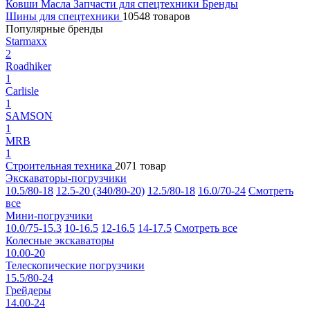
Ковши
Масла
Запчасти для спецтехники
Бренды
Шины для спецтехники
10548 товаров
Популярные бренды
Starmaxx
2
Roadhiker
1
Carlisle
1
SAMSON
1
MRB
1
Строительная техника
2071 товар
Экскаваторы-погрузчики
10.5/80-18
12.5-20 (340/80-20)
12.5/80-18
16.0/70-24
Смотреть
все
Мини-погрузчики
10.0/75-15.3
10-16.5
12-16.5
14-17.5
Смотреть все
Колесные экскаваторы
10.00-20
Телескопические погрузчики
15.5/80-24
Грейдеры
14.00-24