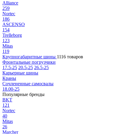
Alliance
259
Nortec
186
ASCENSO
154
Trelleborg
123
Mitas
119
Крупногабаритные шины
1116 товаров
Фронтальные погрузчики
17.5-25
20.5-25
26.5-25
Карьерные шины
Краны
Сочлененные самосвалы
18.00-25
Популярные бренды
BKT
121
Nortec
40
Mitas
26
Marcher