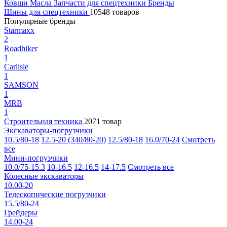
Ковши
Масла
Запчасти для спецтехники
Бренды
Шины для спецтехники
10548 товаров
Популярные бренды
Starmaxx
2
Roadhiker
1
Carlisle
1
SAMSON
1
MRB
1
Строительная техника
2071 товар
Экскаваторы-погрузчики
10.5/80-18
12.5-20 (340/80-20)
12.5/80-18
16.0/70-24
Смотреть
все
Мини-погрузчики
10.0/75-15.3
10-16.5
12-16.5
14-17.5
Смотреть все
Колесные экскаваторы
10.00-20
Телескопические погрузчики
15.5/80-24
Грейдеры
14.00-24