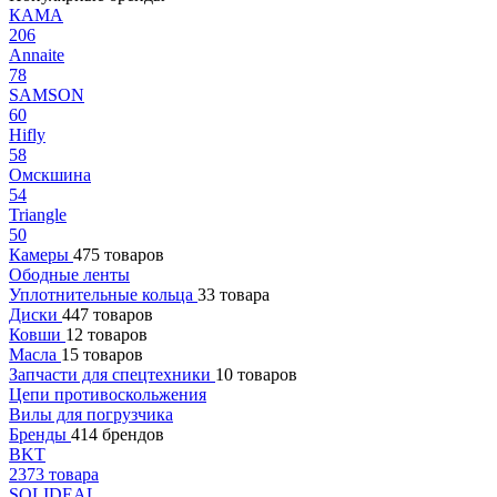
КАМА
206
Annaite
78
SAMSON
60
Hifly
58
Омскшина
54
Triangle
50
Камеры
475 товаров
Ободные ленты
Уплотнительные кольца
33 товара
Диски
447 товаров
Ковши
12 товаров
Масла
15 товаров
Запчасти для спецтехники
10 товаров
Цепи противоскольжения
Вилы для погрузчика
Бренды
414 брендов
BKT
2373 товара
SOLIDEAL