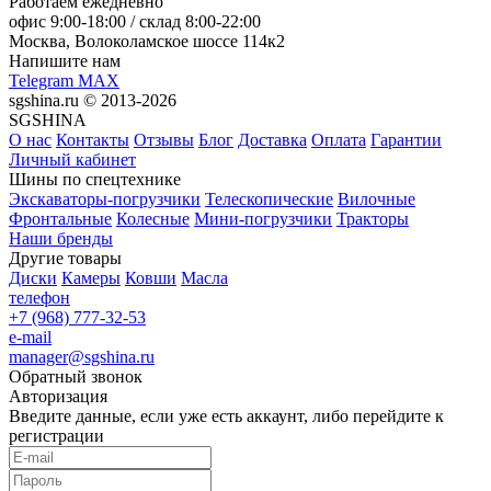
Работаем ежедневно
офис
9:00-18:00
/ склад
8:00-22:00
Москва, Волоколамское шоссе 114к2
Напишите нам
Telegram
MAX
sgshina.ru © 2013-2026
SGSHINA
О нас
Контакты
Отзывы
Блог
Доставка
Оплата
Гарантии
Личный кабинет
Шины по спецтехнике
Экскаваторы-погрузчики
Телескопические
Вилочные
Фронтальные
Колесные
Мини-погрузчики
Тракторы
Наши бренды
Другие товары
Диски
Камеры
Ковши
Масла
телефон
+7 (968) 777-32-53
e-mail
manager@sgshina.ru
Обратный звонок
Авторизация
Введите данные, если уже есть аккаунт, либо перейдите к
регистрации