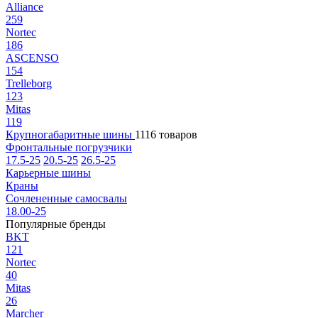
Alliance
259
Nortec
186
ASCENSO
154
Trelleborg
123
Mitas
119
Крупногабаритные шины
1116 товаров
Фронтальные погрузчики
17.5-25
20.5-25
26.5-25
Карьерные шины
Краны
Сочлененные самосвалы
18.00-25
Популярные бренды
BKT
121
Nortec
40
Mitas
26
Marcher