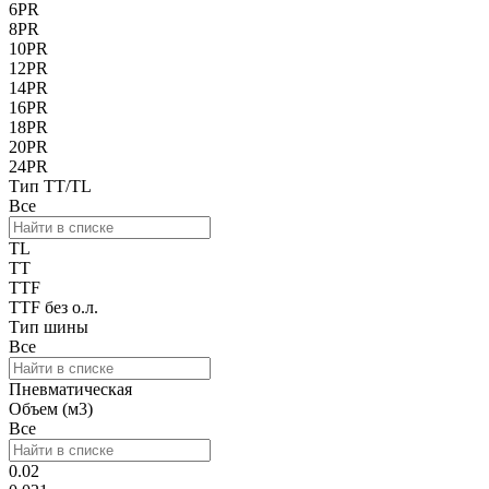
6PR
8PR
10PR
12PR
14PR
16PR
18PR
20PR
24PR
Тип TT/TL
Все
TL
TT
TTF
TTF без о.л.
Тип шины
Все
Пневматическая
Объем (м3)
Все
0.02