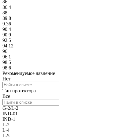
86
86.4
88
89.8
9.36
90.4
90.9
92.5
94.12
96
96.1
98.5
98.6
Рекомендуемое давление
Нет
Тип протектора
Все
G-2/L-2
IND-01
IND-1
L-2
L-4
L-5