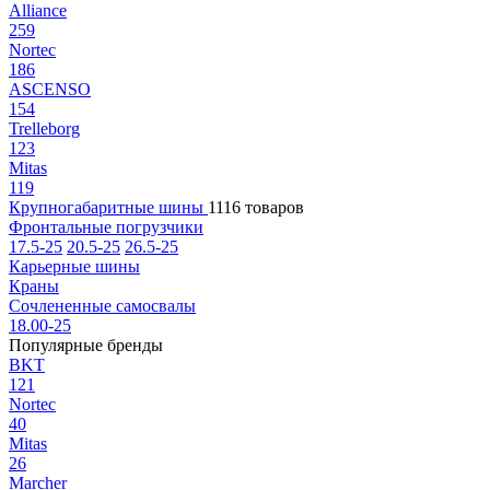
Alliance
259
Nortec
186
ASCENSO
154
Trelleborg
123
Mitas
119
Крупногабаритные шины
1116 товаров
Фронтальные погрузчики
17.5-25
20.5-25
26.5-25
Карьерные шины
Краны
Сочлененные самосвалы
18.00-25
Популярные бренды
BKT
121
Nortec
40
Mitas
26
Marcher