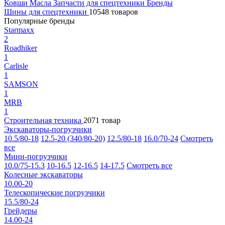
Ковши
Масла
Запчасти для спецтехники
Бренды
Шины для спецтехники
10548 товаров
Популярные бренды
Starmaxx
2
Roadhiker
1
Carlisle
1
SAMSON
1
MRB
1
Строительная техника
2071 товар
Экскаваторы-погрузчики
10.5/80-18
12.5-20 (340/80-20)
12.5/80-18
16.0/70-24
Смотреть
все
Мини-погрузчики
10.0/75-15.3
10-16.5
12-16.5
14-17.5
Смотреть все
Колесные экскаваторы
10.00-20
Телескопические погрузчики
15.5/80-24
Грейдеры
14.00-24