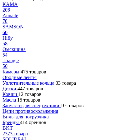
КАМА
206
Annaite
78
SAMSON
60
Hifly
58
Омскшина
54
Triangle
50
Камеры
475 товаров
Ободные ленты
Уплотнительные кольца
33 товара
Диски
447 товаров
Ковши
12 товаров
Масла
15 товаров
Запчасти для спецтехники
10 товаров
Цепи противоскольжения
Вилы для погрузчика
Бренды
414 брендов
BKT
2373 товара
SOLIDEAL