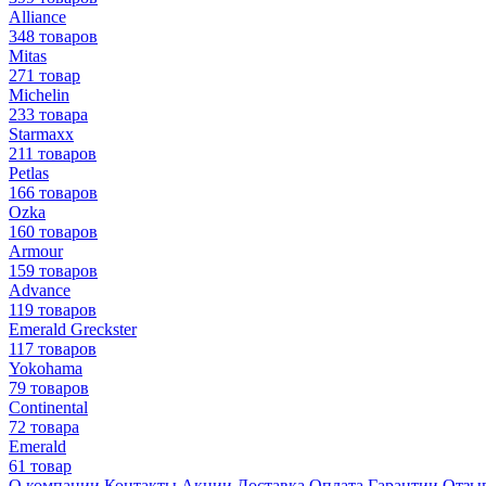
Alliance
348 товаров
Mitas
271 товар
Michelin
233 товара
Starmaxx
211 товаров
Petlas
166 товаров
Ozka
160 товаров
Armour
159 товаров
Advance
119 товаров
Emerald Greckster
117 товаров
Yokohama
79 товаров
Continental
72 товара
Emerald
61 товар
О компании
Контакты
Акции
Доставка
Оплата
Гарантии
Отзы