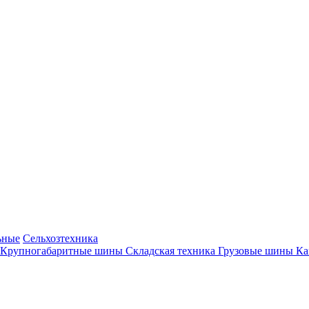
ьные
Сельхозтехника
Крупногабаритные шины
Складская техника
Грузовые шины
К