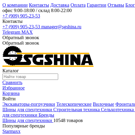
О компании
Контакты
Доставка
Оплата
Гарантии
Отзывы
Блог
офис
9:00-18:00
/ склад
8:00-22:00
+7 (909) 905-23-53
Контакты
+7 (909) 905-23-53
manager@sgshina.ru
Telegram
MAX
Обратный звонок
Обратный звонок
Каталог
Сравнить
Избранное
Корзина
Войти
Экскаваторы-погрузчики
Телескопические
Вилочные
Фронтал
Шины для спецтехники
Строительная техника
Сельхозтехника
для спецтехники
Бренды
Шины для спецтехники
10548 товаров
Популярные бренды
Starmaxx