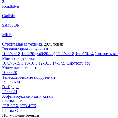
2
Roadhiker
1
Carlisle
1
SAMSON
1
MRB
1
Строительная техника
2071 товар
Экскаваторы-погрузчики
10.5/80-18
12.5-20 (340/80-20)
12.5/80-18
16.0/70-24
Смотреть вс
Мини-погрузчики
10.0/75-15.3
10-16.5
12-16.5
14-17.5
Смотреть все
Колесные экскаваторы
10.00-20
Телескопические погрузчики
15.5/80-24
Грейдеры
14.00-24
Асфальтоукладчики и катки
Шины JCB
JCB 3CX
JCB 4CX
Шины Case
Популярные бренды