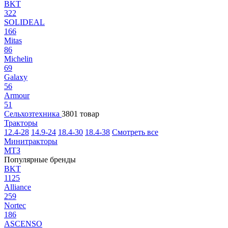
BKT
322
SOLIDEAL
166
Mitas
86
Michelin
69
Galaxy
56
Armour
51
Сельхозтехника
3801 товар
Тракторы
12.4-28
14.9-24
18.4-30
18.4-38
Смотреть все
Минитракторы
МТЗ
Популярные бренды
BKT
1125
Alliance
259
Nortec
186
ASCENSO