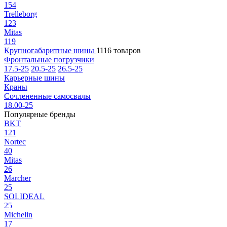
154
Trelleborg
123
Mitas
119
Крупногабаритные шины
1116 товаров
Фронтальные погрузчики
17.5-25
20.5-25
26.5-25
Карьерные шины
Краны
Сочлененные самосвалы
18.00-25
Популярные бренды
BKT
121
Nortec
40
Mitas
26
Marcher
25
SOLIDEAL
25
Michelin
17