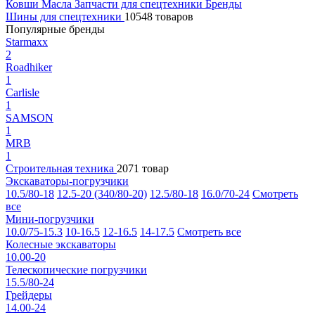
Ковши
Масла
Запчасти для спецтехники
Бренды
Шины для спецтехники
10548 товаров
Популярные бренды
Starmaxx
2
Roadhiker
1
Carlisle
1
SAMSON
1
MRB
1
Строительная техника
2071 товар
Экскаваторы-погрузчики
10.5/80-18
12.5-20 (340/80-20)
12.5/80-18
16.0/70-24
Смотреть
все
Мини-погрузчики
10.0/75-15.3
10-16.5
12-16.5
14-17.5
Смотреть все
Колесные экскаваторы
10.00-20
Телескопические погрузчики
15.5/80-24
Грейдеры
14.00-24