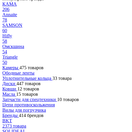
КАМА
206
Annaite
78
SAMSON
60
Hifly
58
Омскшина
54
Triangle
50
Камеры
475 товаров
Ободные ленты
Уплотнительные кольца
33 товара
Диски
447 товаров
Ковши
12 товаров
Масла
15 товаров
Запчасти для спецтехники
10 товаров
Цепи противоскольжения
Вилы для погрузчика
Бренды
414 брендов
BKT
2373 товара
SOLIDEAL