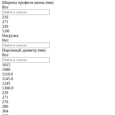
Ширина профиля шины (мм)
Все
216
271
326
5,00
Нагрузка
Нет
Наружный диаметр (мм)
Все
1015
1080
1110.0
1145.0
1245
1360.0
229
271
276
280
304