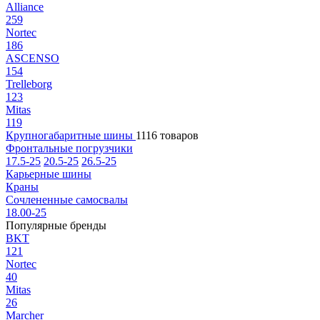
Alliance
259
Nortec
186
ASCENSO
154
Trelleborg
123
Mitas
119
Крупногабаритные шины
1116 товаров
Фронтальные погрузчики
17.5-25
20.5-25
26.5-25
Карьерные шины
Краны
Сочлененные самосвалы
18.00-25
Популярные бренды
BKT
121
Nortec
40
Mitas
26
Marcher