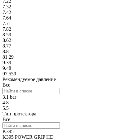
7.22
7.32
7.42
7.64
7.71
7.82
8.59
8.62
8.77
8.81
81.29
9.39
9.48
97.559
Рекомендуемое давление
Все
3.1 bar
4.8
5.5
Тип протектора
Все
K395
K395 POWER GRIP HD