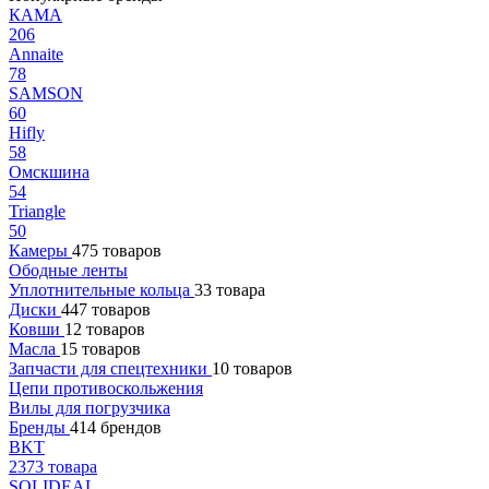
КАМА
206
Annaite
78
SAMSON
60
Hifly
58
Омскшина
54
Triangle
50
Камеры
475 товаров
Ободные ленты
Уплотнительные кольца
33 товара
Диски
447 товаров
Ковши
12 товаров
Масла
15 товаров
Запчасти для спецтехники
10 товаров
Цепи противоскольжения
Вилы для погрузчика
Бренды
414 брендов
BKT
2373 товара
SOLIDEAL