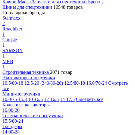
Ковши
Масла
Запчасти для спецтехники
Бренды
Шины для спецтехники
10548 товаров
Популярные бренды
Starmaxx
2
Roadhiker
1
Carlisle
1
SAMSON
1
MRB
1
Строительная техника
2071 товар
Экскаваторы-погрузчики
10.5/80-18
12.5-20 (340/80-20)
12.5/80-18
16.0/70-24
Смотреть
все
Мини-погрузчики
10.0/75-15.3
10-16.5
12-16.5
14-17.5
Смотреть все
Колесные экскаваторы
10.00-20
Телескопические погрузчики
15.5/80-24
Грейдеры
14.00-24