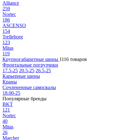
Alliance
259
Nortec
186
ASCENSO
154
Trelleborg
123
Mitas
119
Крупногабаритные шины
1116 товаров
Фронтальные погрузчики
17.5-25
20.5-25
26.5-25
Карьерные шины
Краны
Сочлененные самосвалы
18.00-25
Популярные бренды
BKT
121
Nortec
40
Mitas
26
Marcher