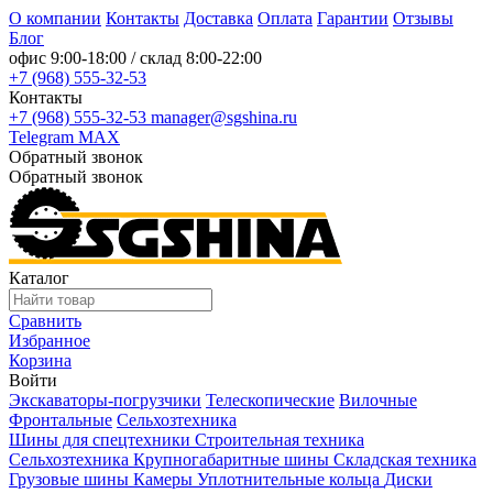
О компании
Контакты
Доставка
Оплата
Гарантии
Отзывы
Блог
офис
9:00-18:00
/ склад
8:00-22:00
+7 (968) 555-32-53
Контакты
+7 (968) 555-32-53
manager@sgshina.ru
Telegram
MAX
Обратный звонок
Обратный звонок
Каталог
Сравнить
Избранное
Корзина
Войти
Экскаваторы-погрузчики
Телескопические
Вилочные
Фронтальные
Сельхозтехника
Шины для спецтехники
Строительная техника
Сельхозтехника
Крупногабаритные шины
Складская техника
Грузовые шины
Камеры
Уплотнительные кольца
Диски