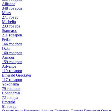
Alliance
348 товаров
Mitas
271 товар
Michelin
233 товара
Starmaxx
211 товаров
Petlas
166 товаров
Ozka
160 товаров
Armour
159 товаров
Advance
119 товаров
Emerald Greckster
117 товаров
Yokohama
79 товаров
Continental
72 товара
Emerald
61 товар
О компании
Контакты
Акции
Доставка
Оплата
Гарантии
Отзы