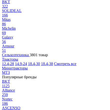
BKT
322
SOLIDEAL
166
Mitas
86
Michelin
69
Galaxy
56
Armour
51
Сельхозтехника
3801 товар
Тракторы
12.4-28
14.9-24
18.4-30
18.4-38
Смотреть все
Минитракторы
МТЗ
Популярные бренды
BKT
1125
Alliance
259
Nortec
186
ASCENSO