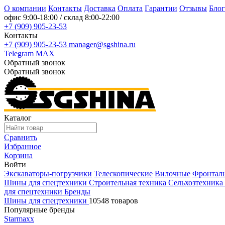
О компании
Контакты
Доставка
Оплата
Гарантии
Отзывы
Блог
офис
9:00-18:00
/ склад
8:00-22:00
+7 (909) 905-23-53
Контакты
+7 (909) 905-23-53
manager@sgshina.ru
Telegram
MAX
Обратный звонок
Обратный звонок
Каталог
Сравнить
Избранное
Корзина
Войти
Экскаваторы-погрузчики
Телескопические
Вилочные
Фронтал
Шины для спецтехники
Строительная техника
Сельхозтехника
для спецтехники
Бренды
Шины для спецтехники
10548 товаров
Популярные бренды
Starmaxx