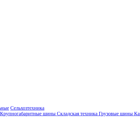
ьные
Сельхозтехника
Крупногабаритные шины
Складская техника
Грузовые шины
К