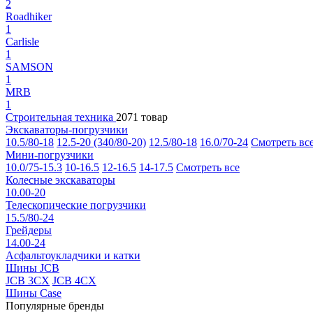
2
Roadhiker
1
Carlisle
1
SAMSON
1
MRB
1
Строительная техника
2071 товар
Экскаваторы-погрузчики
10.5/80-18
12.5-20 (340/80-20)
12.5/80-18
16.0/70-24
Смотреть вс
Мини-погрузчики
10.0/75-15.3
10-16.5
12-16.5
14-17.5
Смотреть все
Колесные экскаваторы
10.00-20
Телескопические погрузчики
15.5/80-24
Грейдеры
14.00-24
Асфальтоукладчики и катки
Шины JCB
JCB 3CX
JCB 4CX
Шины Case
Популярные бренды