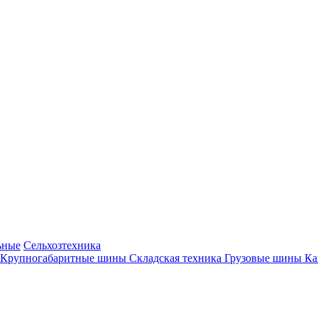
ьные
Сельхозтехника
Крупногабаритные шины
Складская техника
Грузовые шины
К