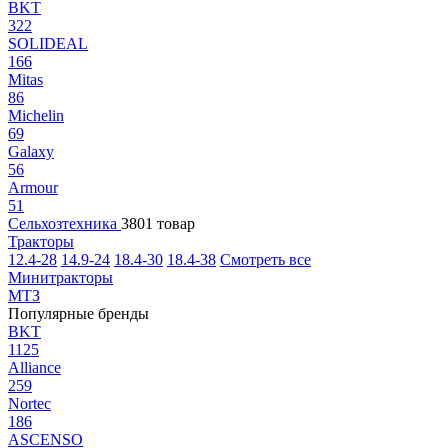
BKT
322
SOLIDEAL
166
Mitas
86
Michelin
69
Galaxy
56
Armour
51
Сельхозтехника
3801 товар
Тракторы
12.4-28
14.9-24
18.4-30
18.4-38
Смотреть все
Минитракторы
МТЗ
Популярные бренды
BKT
1125
Alliance
259
Nortec
186
ASCENSO