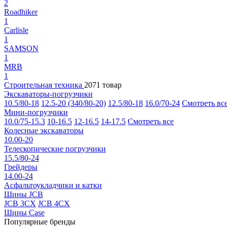
2
Roadhiker
1
Carlisle
1
SAMSON
1
MRB
1
Строительная техника
2071 товар
Экскаваторы-погрузчики
10.5/80-18
12.5-20 (340/80-20)
12.5/80-18
16.0/70-24
Смотреть вс
Мини-погрузчики
10.0/75-15.3
10-16.5
12-16.5
14-17.5
Смотреть все
Колесные экскаваторы
10.00-20
Телескопические погрузчики
15.5/80-24
Грейдеры
14.00-24
Асфальтоукладчики и катки
Шины JCB
JCB 3CX
JCB 4CX
Шины Case
Популярные бренды