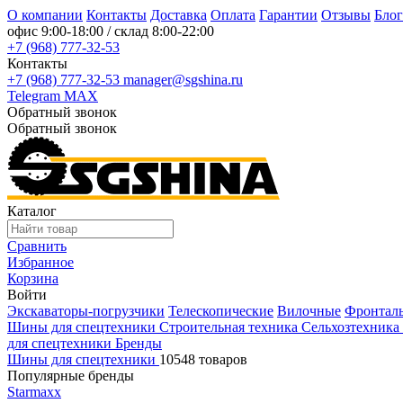
О компании
Контакты
Доставка
Оплата
Гарантии
Отзывы
Блог
офис
9:00-18:00
/ склад
8:00-22:00
+7 (968) 777-32-53
Контакты
+7 (968) 777-32-53
manager@sgshina.ru
Telegram
MAX
Обратный звонок
Обратный звонок
Каталог
Сравнить
Избранное
Корзина
Войти
Экскаваторы-погрузчики
Телескопические
Вилочные
Фронтал
Шины для спецтехники
Строительная техника
Сельхозтехника
для спецтехники
Бренды
Шины для спецтехники
10548 товаров
Популярные бренды
Starmaxx