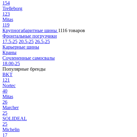
154
Trelleborg
123
Mitas
119
Крупногабаритные шины
1116 товаров
Фронтальные погрузчики
17.5-25
20.5-25
26.5-25
Карьерные шины
Краны
Сочлененные самосвалы
18.00-25
Популярные бренды
BKT
121
Nortec
40
Mitas
26
Marcher
25
SOLIDEAL
25
Michelin
17