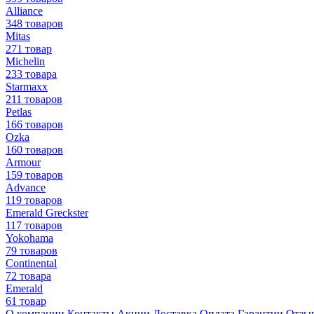
Alliance
348 товаров
Mitas
271 товар
Michelin
233 товара
Starmaxx
211 товаров
Petlas
166 товаров
Ozka
160 товаров
Armour
159 товаров
Advance
119 товаров
Emerald Greckster
117 товаров
Yokohama
79 товаров
Continental
72 товара
Emerald
61 товар
О компании
Контакты
Акции
Доставка
Оплата
Гарантии
Отзы