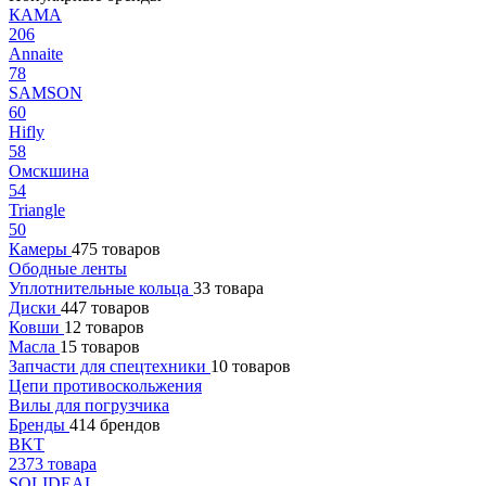
КАМА
206
Annaite
78
SAMSON
60
Hifly
58
Омскшина
54
Triangle
50
Камеры
475 товаров
Ободные ленты
Уплотнительные кольца
33 товара
Диски
447 товаров
Ковши
12 товаров
Масла
15 товаров
Запчасти для спецтехники
10 товаров
Цепи противоскольжения
Вилы для погрузчика
Бренды
414 брендов
BKT
2373 товара
SOLIDEAL