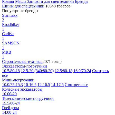
Ковши
Масла
Запчасти для спецтехники
Бренды
Шины для спецтехники
10548 товаров
Популярные бренды
Starmaxx
2
Roadhiker
1
Carlisle
1
SAMSON
1
MRB
1
Строительная техника
2071 товар
Экскаваторы-погрузчики
10.5/80-18
12.5-20 (340/80-20)
12.5/80-18
16.0/70-24
Смотреть
все
Мини-погрузчики
10.0/75-15.3
10-16.5
12-16.5
14-17.5
Смотреть все
Колесные экскаваторы
10.00-20
Телескопические погрузчики
15.5/80-24
Грейдеры
14.00-24