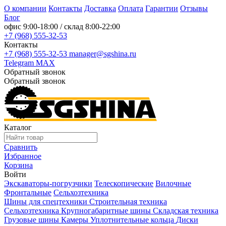
О компании
Контакты
Доставка
Оплата
Гарантии
Отзывы
Блог
офис
9:00-18:00
/ склад
8:00-22:00
+7 (968) 555-32-53
Контакты
+7 (968) 555-32-53
manager@sgshina.ru
Telegram
MAX
Обратный звонок
Обратный звонок
Каталог
Сравнить
Избранное
Корзина
Войти
Экскаваторы-погрузчики
Телескопические
Вилочные
Фронтальные
Сельхозтехника
Шины для спецтехники
Строительная техника
Сельхозтехника
Крупногабаритные шины
Складская техника
Грузовые шины
Камеры
Уплотнительные кольца
Диски