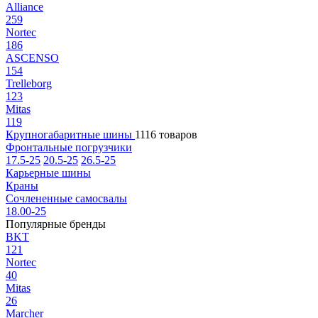
Alliance
259
Nortec
186
ASCENSO
154
Trelleborg
123
Mitas
119
Крупногабаритные шины
1116 товаров
Фронтальные погрузчики
17.5-25
20.5-25
26.5-25
Карьерные шины
Краны
Сочлененные самосвалы
18.00-25
Популярные бренды
BKT
121
Nortec
40
Mitas
26
Marcher