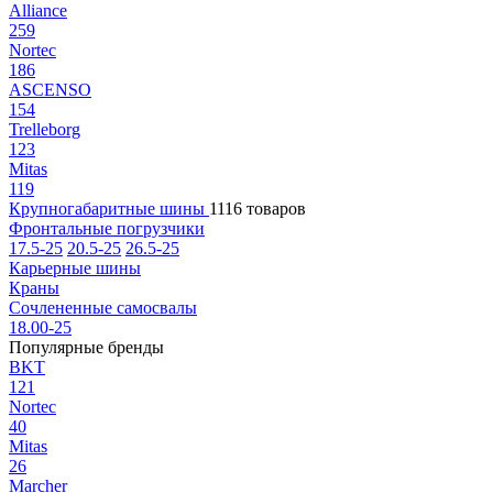
Alliance
259
Nortec
186
ASCENSO
154
Trelleborg
123
Mitas
119
Крупногабаритные шины
1116 товаров
Фронтальные погрузчики
17.5-25
20.5-25
26.5-25
Карьерные шины
Краны
Сочлененные самосвалы
18.00-25
Популярные бренды
BKT
121
Nortec
40
Mitas
26
Marcher