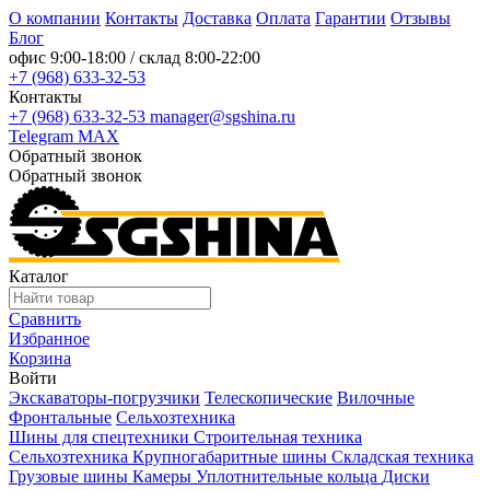
О компании
Контакты
Доставка
Оплата
Гарантии
Отзывы
Блог
офис
9:00-18:00
/ склад
8:00-22:00
+7 (968) 633-32-53
Контакты
+7 (968) 633-32-53
manager@sgshina.ru
Telegram
MAX
Обратный звонок
Обратный звонок
Каталог
Сравнить
Избранное
Корзина
Войти
Экскаваторы-погрузчики
Телескопические
Вилочные
Фронтальные
Сельхозтехника
Шины для спецтехники
Строительная техника
Сельхозтехника
Крупногабаритные шины
Складская техника
Грузовые шины
Камеры
Уплотнительные кольца
Диски