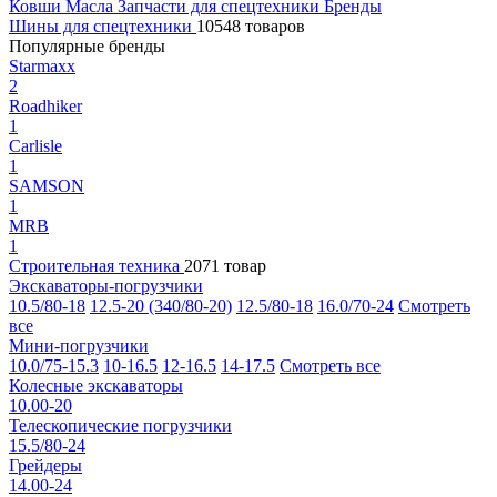
Ковши
Масла
Запчасти для спецтехники
Бренды
Шины для спецтехники
10548 товаров
Популярные бренды
Starmaxx
2
Roadhiker
1
Carlisle
1
SAMSON
1
MRB
1
Строительная техника
2071 товар
Экскаваторы-погрузчики
10.5/80-18
12.5-20 (340/80-20)
12.5/80-18
16.0/70-24
Смотреть
все
Мини-погрузчики
10.0/75-15.3
10-16.5
12-16.5
14-17.5
Смотреть все
Колесные экскаваторы
10.00-20
Телескопические погрузчики
15.5/80-24
Грейдеры
14.00-24