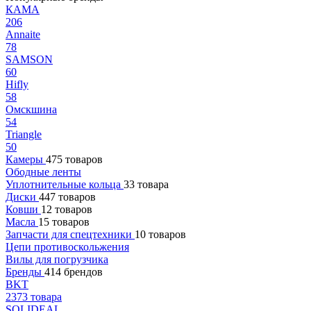
КАМА
206
Annaite
78
SAMSON
60
Hifly
58
Омскшина
54
Triangle
50
Камеры
475 товаров
Ободные ленты
Уплотнительные кольца
33 товара
Диски
447 товаров
Ковши
12 товаров
Масла
15 товаров
Запчасти для спецтехники
10 товаров
Цепи противоскольжения
Вилы для погрузчика
Бренды
414 брендов
BKT
2373 товара
SOLIDEAL