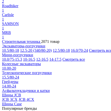
2
Roadhiker
1
Carlisle
1
SAMSON
1
MRB
1
Строительная техника
2071 товар
Экскаваторы-погрузчики
10.5/80-18
12.5-20 (340/80-20)
12.5/80-18
16.0/70-24
Смотреть вс
Мини-погрузчики
10.0/75-15.3
10-16.5
12-16.5
14-17.5
Смотреть все
Колесные экскаваторы
10.00-20
Телескопические погрузчики
15.5/80-24
Грейдеры
14.00-24
Асфальтоукладчики и катки
Шины JCB
JCB 3CX
JCB 4CX
Шины Case
Популярные бренды