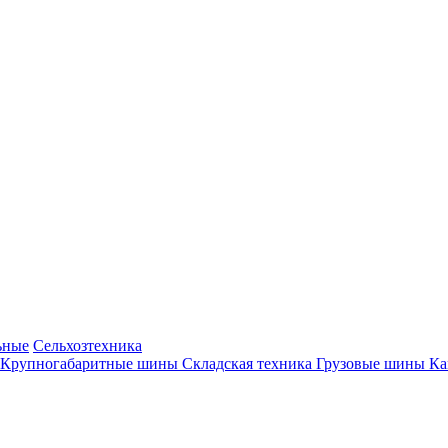
ьные
Сельхозтехника
Крупногабаритные шины
Складская техника
Грузовые шины
К