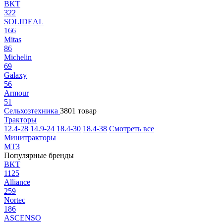
BKT
322
SOLIDEAL
166
Mitas
86
Michelin
69
Galaxy
56
Armour
51
Сельхозтехника
3801 товар
Тракторы
12.4-28
14.9-24
18.4-30
18.4-38
Смотреть все
Минитракторы
МТЗ
Популярные бренды
BKT
1125
Alliance
259
Nortec
186
ASCENSO