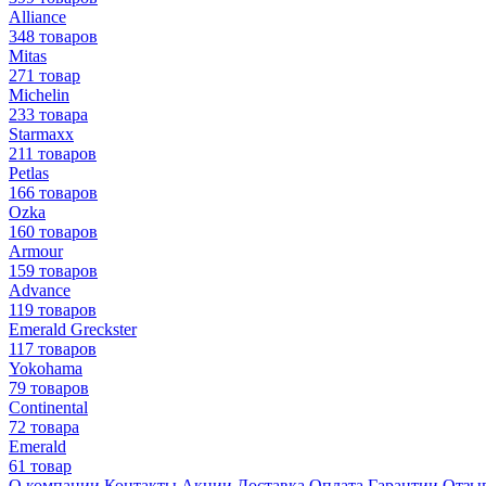
Alliance
348 товаров
Mitas
271 товар
Michelin
233 товара
Starmaxx
211 товаров
Petlas
166 товаров
Ozka
160 товаров
Armour
159 товаров
Advance
119 товаров
Emerald Greckster
117 товаров
Yokohama
79 товаров
Continental
72 товара
Emerald
61 товар
О компании
Контакты
Акции
Доставка
Оплата
Гарантии
Отзы