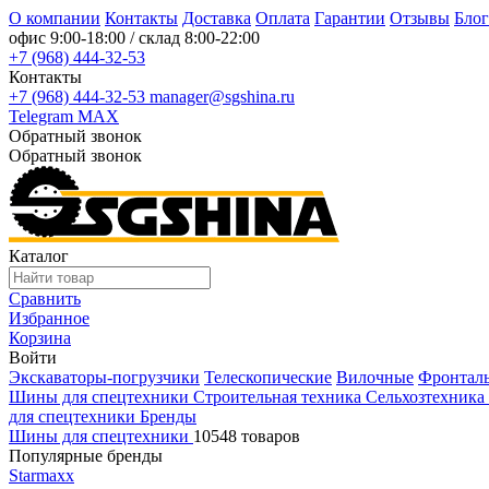
О компании
Контакты
Доставка
Оплата
Гарантии
Отзывы
Блог
офис
9:00-18:00
/ склад
8:00-22:00
+7 (968) 444-32-53
Контакты
+7 (968) 444-32-53
manager@sgshina.ru
Telegram
MAX
Обратный звонок
Обратный звонок
Каталог
Сравнить
Избранное
Корзина
Войти
Экскаваторы-погрузчики
Телескопические
Вилочные
Фронтал
Шины для спецтехники
Строительная техника
Сельхозтехника
для спецтехники
Бренды
Шины для спецтехники
10548 товаров
Популярные бренды
Starmaxx