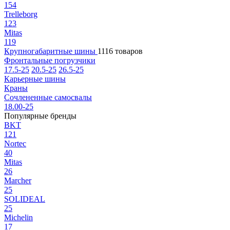
154
Trelleborg
123
Mitas
119
Крупногабаритные шины
1116 товаров
Фронтальные погрузчики
17.5-25
20.5-25
26.5-25
Карьерные шины
Краны
Сочлененные самосвалы
18.00-25
Популярные бренды
BKT
121
Nortec
40
Mitas
26
Marcher
25
SOLIDEAL
25
Michelin
17