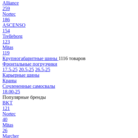
Alliance
259
Nortec
186
ASCENSO
154
Trelleborg
123
Mitas
119
Крупногабаритные шины
1116 товаров
Фронтальные погрузчики
17.5-25
20.5-25
26.5-25
Карьерные шины
Краны
Сочлененные самосвалы
18.00-25
Популярные бренды
BKT
121
Nortec
40
Mitas
26
Marcher