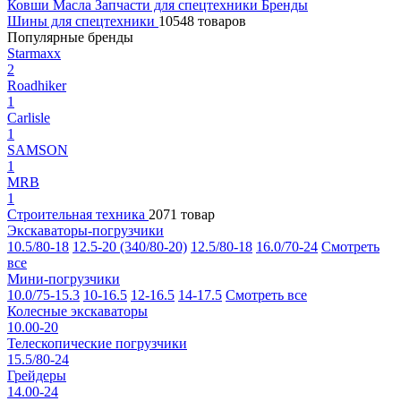
Ковши
Масла
Запчасти для спецтехники
Бренды
Шины для спецтехники
10548 товаров
Популярные бренды
Starmaxx
2
Roadhiker
1
Carlisle
1
SAMSON
1
MRB
1
Строительная техника
2071 товар
Экскаваторы-погрузчики
10.5/80-18
12.5-20 (340/80-20)
12.5/80-18
16.0/70-24
Смотреть
все
Мини-погрузчики
10.0/75-15.3
10-16.5
12-16.5
14-17.5
Смотреть все
Колесные экскаваторы
10.00-20
Телескопические погрузчики
15.5/80-24
Грейдеры
14.00-24