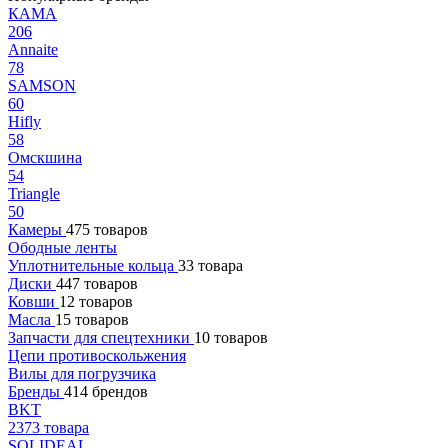
КАМА
206
Annaite
78
SAMSON
60
Hifly
58
Омскшина
54
Triangle
50
Камеры
475 товаров
Ободные ленты
Уплотнительные кольца
33 товара
Диски
447 товаров
Ковши
12 товаров
Масла
15 товаров
Запчасти для спецтехники
10 товаров
Цепи противоскольжения
Вилы для погрузчика
Бренды
414 брендов
BKT
2373 товара
SOLIDEAL