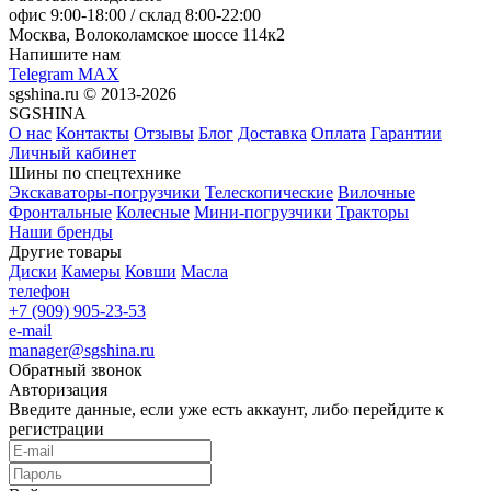
офис
9:00-18:00
/ склад
8:00-22:00
Москва, Волоколамское шоссе 114к2
Напишите нам
Telegram
MAX
sgshina.ru © 2013-2026
SGSHINA
О нас
Контакты
Отзывы
Блог
Доставка
Оплата
Гарантии
Личный кабинет
Шины по спецтехнике
Экскаваторы-погрузчики
Телескопические
Вилочные
Фронтальные
Колесные
Мини-погрузчики
Тракторы
Наши бренды
Другие товары
Диски
Камеры
Ковши
Масла
телефон
+7 (909) 905-23-53
e-mail
manager@sgshina.ru
Обратный звонок
Авторизация
Введите данные, если уже есть аккаунт, либо перейдите к
регистрации