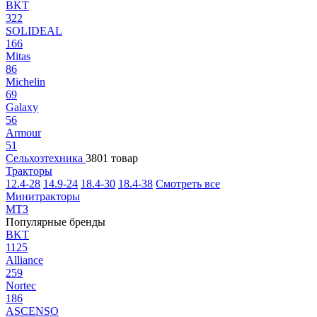
BKT
322
SOLIDEAL
166
Mitas
86
Michelin
69
Galaxy
56
Armour
51
Сельхозтехника
3801 товар
Тракторы
12.4-28
14.9-24
18.4-30
18.4-38
Смотреть все
Минитракторы
МТЗ
Популярные бренды
BKT
1125
Alliance
259
Nortec
186
ASCENSO