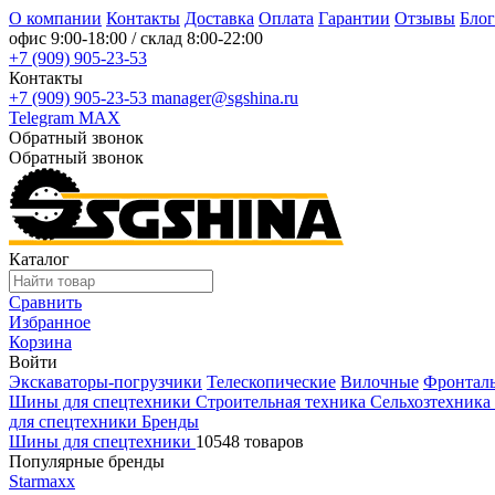
О компании
Контакты
Доставка
Оплата
Гарантии
Отзывы
Блог
офис
9:00-18:00
/ склад
8:00-22:00
+7 (909) 905-23-53
Контакты
+7 (909) 905-23-53
manager@sgshina.ru
Telegram
MAX
Обратный звонок
Обратный звонок
Каталог
Сравнить
Избранное
Корзина
Войти
Экскаваторы-погрузчики
Телескопические
Вилочные
Фронтал
Шины для спецтехники
Строительная техника
Сельхозтехника
для спецтехники
Бренды
Шины для спецтехники
10548 товаров
Популярные бренды
Starmaxx