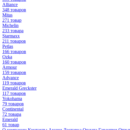
Alliance
348 товаров
Mitas
271 товар
Michelin
233 товара
Starmaxx
211 товаров
Petlas
166 товаров
Ozka
160 товаров
Armour
159 товаров
Advance
119 товаров
Emerald Greckster
117 товаров
Yokohama
79 товаров
Continental
72 товара
Emerald
61 товар
О компании
Контакты
Акции
Доставка
Оплата
Гарантии
Отзы