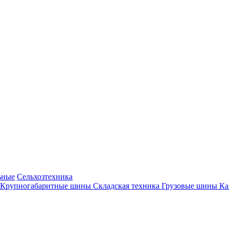
ьные
Сельхозтехника
Крупногабаритные шины
Складская техника
Грузовые шины
К