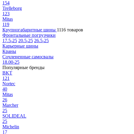
154
Trelleborg
123
Mitas
119
Крупногабаритные шины
1116 товаров
Фронтальные погрузчики
17.5-25
20.5-25
26.5-25
Карьерные шины
Краны
Сочлененные самосвалы
18.00-25
Популярные бренды
BKT
121
Nortec
40
Mitas
26
Marcher
25
SOLIDEAL
25
Michelin
17