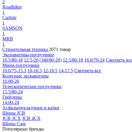
2
Roadhiker
1
Carlisle
1
SAMSON
1
MRB
1
Строительная техника
2071 товар
Экскаваторы-погрузчики
10.5/80-18
12.5-20 (340/80-20)
12.5/80-18
16.0/70-24
Смотреть вс
Мини-погрузчики
10.0/75-15.3
10-16.5
12-16.5
14-17.5
Смотреть все
Колесные экскаваторы
10.00-20
Телескопические погрузчики
15.5/80-24
Грейдеры
14.00-24
Асфальтоукладчики и катки
Шины JCB
JCB 3CX
JCB 4CX
Шины Case
Популярные бренды