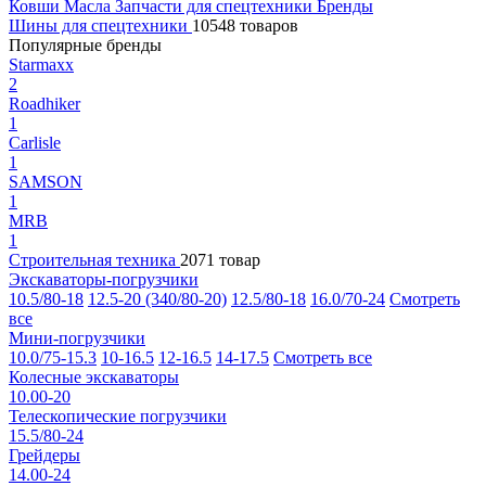
Ковши
Масла
Запчасти для спецтехники
Бренды
Шины для спецтехники
10548 товаров
Популярные бренды
Starmaxx
2
Roadhiker
1
Carlisle
1
SAMSON
1
MRB
1
Строительная техника
2071 товар
Экскаваторы-погрузчики
10.5/80-18
12.5-20 (340/80-20)
12.5/80-18
16.0/70-24
Смотреть
все
Мини-погрузчики
10.0/75-15.3
10-16.5
12-16.5
14-17.5
Смотреть все
Колесные экскаваторы
10.00-20
Телескопические погрузчики
15.5/80-24
Грейдеры
14.00-24