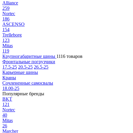
Alliance
259
Nortec
186
ASCENSO
154
Trelleborg
123
Mitas
119
Крупногабаритные шины
1116 товаров
Фронтальные погрузчики
17.5-25
20.5-25
26.5-25
Карьерные шины
Краны
Сочлененные самосвалы
18.00-25
Популярные бренды
BKT
121
Nortec
40
Mitas
26
Marcher