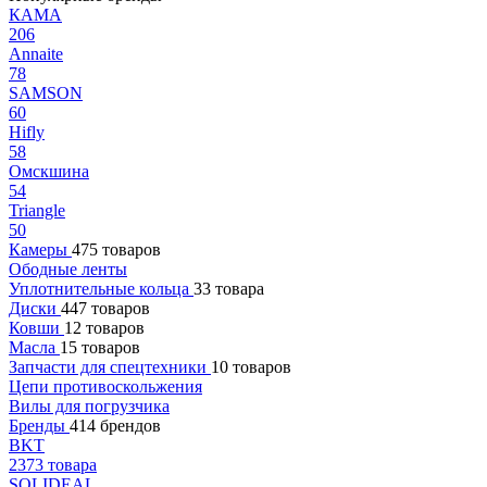
КАМА
206
Annaite
78
SAMSON
60
Hifly
58
Омскшина
54
Triangle
50
Камеры
475 товаров
Ободные ленты
Уплотнительные кольца
33 товара
Диски
447 товаров
Ковши
12 товаров
Масла
15 товаров
Запчасти для спецтехники
10 товаров
Цепи противоскольжения
Вилы для погрузчика
Бренды
414 брендов
BKT
2373 товара
SOLIDEAL