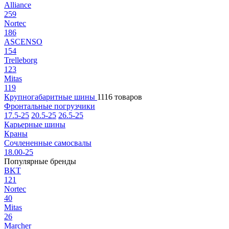
Alliance
259
Nortec
186
ASCENSO
154
Trelleborg
123
Mitas
119
Крупногабаритные шины
1116 товаров
Фронтальные погрузчики
17.5-25
20.5-25
26.5-25
Карьерные шины
Краны
Сочлененные самосвалы
18.00-25
Популярные бренды
BKT
121
Nortec
40
Mitas
26
Marcher