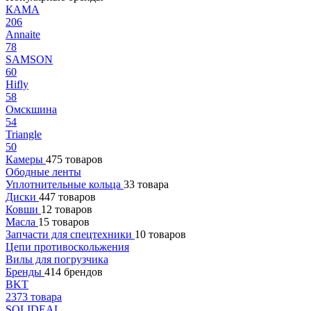
КАМА
206
Annaite
78
SAMSON
60
Hifly
58
Омскшина
54
Triangle
50
Камеры
475 товаров
Ободные ленты
Уплотнительные кольца
33 товара
Диски
447 товаров
Ковши
12 товаров
Масла
15 товаров
Запчасти для спецтехники
10 товаров
Цепи противоскольжения
Вилы для погрузчика
Бренды
414 брендов
BKT
2373 товара
SOLIDEAL