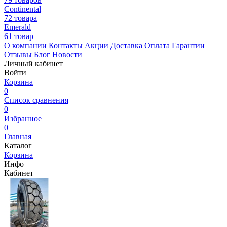
Continental
72 товара
Emerald
61 товар
О компании
Контакты
Акции
Доставка
Оплата
Гарантии
Отзывы
Блог
Новости
Личный кабинет
Войти
Корзина
0
Список сравнения
0
Избранное
0
Главная
Каталог
Корзина
Инфо
Кабинет