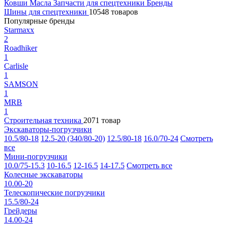
Ковши
Масла
Запчасти для спецтехники
Бренды
Шины для спецтехники
10548 товаров
Популярные бренды
Starmaxx
2
Roadhiker
1
Carlisle
1
SAMSON
1
MRB
1
Строительная техника
2071 товар
Экскаваторы-погрузчики
10.5/80-18
12.5-20 (340/80-20)
12.5/80-18
16.0/70-24
Смотреть
все
Мини-погрузчики
10.0/75-15.3
10-16.5
12-16.5
14-17.5
Смотреть все
Колесные экскаваторы
10.00-20
Телескопические погрузчики
15.5/80-24
Грейдеры
14.00-24