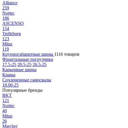
Alliance
259
Nortec
186
ASCENSO
154
Trelleborg
123
Mitas
119
Крупногабаритные шины
1116 товаров
Фронтальные погрузчики
17.5-25
20.5-25
26.5-25
Карьерные шины
Краны
Сочлененные самосвалы
18.00-25
Популярные бренды
BKT
121
Nortec
40
Mitas
26
Marcher