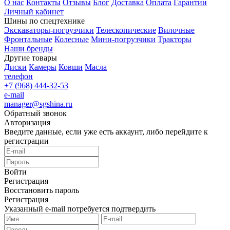
О нас
Контакты
Отзывы
Блог
Доставка
Оплата
Гарантии
Личный кабинет
Шины по спецтехнике
Экскаваторы-погрузчики
Телескопические
Вилочные
Фронтальные
Колесные
Мини-погрузчики
Тракторы
Наши бренды
Другие товары
Диски
Камеры
Ковши
Масла
телефон
+7 (968) 444-32-53
e-mail
manager@sgshina.ru
Обратный звонок
Авторизация
Введите данные, если уже есть аккаунт, либо перейдите к
регистрации
Войти
Регистрация
Восстановить пароль
Регистрация
Указанный e-mail потребуется подтвердить