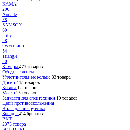
КАМА
206
Annaite
78
SAMSON
60
Hifly
58
Омскшина
54
Triangle
50
Камеры
475 товаров
Ободные ленты
Уплотнительные кольца
33 товара
Диски
447 товаров
Ковши
12 товаров
Масла
15 товаров
Запчасти для спецтехники
10 товаров
Цепи противоскольжения
Вилы для погрузчика
Бренды
414 брендов
BKT
2373 товара
SOLIDEAL