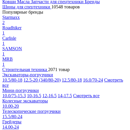
Ковши
Масла
Запчасти для спецтехники
Бренды
Шины для спецтехники
10548 товаров
Популярные бренды
Starmaxx
2
Roadhiker
1
Carlisle
1
SAMSON
1
MRB
1
Строительная техника
2071 товар
Экскаваторы-погрузчики
10.5/80-18
12.5-20 (340/80-20)
12.5/80-18
16.0/70-24
Смотреть
все
Мини-погрузчики
10.0/75-15.3
10-16.5
12-16.5
14-17.5
Смотреть все
Колесные экскаваторы
10.00-20
Телескопические погрузчики
15.5/80-24
Грейдеры
14.00-24