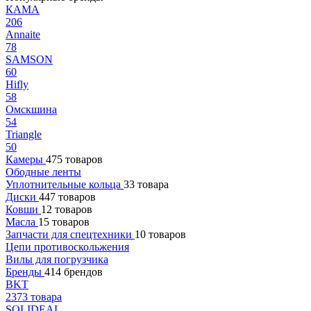
КАМА
206
Annaite
78
SAMSON
60
Hifly
58
Омскшина
54
Triangle
50
Камеры
475 товаров
Ободные ленты
Уплотнительные кольца
33 товара
Диски
447 товаров
Ковши
12 товаров
Масла
15 товаров
Запчасти для спецтехники
10 товаров
Цепи противоскольжения
Вилы для погрузчика
Бренды
414 брендов
BKT
2373 товара
SOLIDEAL