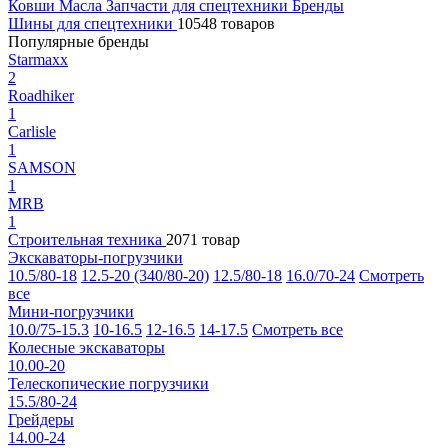
Ковши
Масла
Запчасти для спецтехники
Бренды
Шины для спецтехники
10548 товаров
Популярные бренды
Starmaxx
2
Roadhiker
1
Carlisle
1
SAMSON
1
MRB
1
Строительная техника
2071 товар
Экскаваторы-погрузчики
10.5/80-18
12.5-20 (340/80-20)
12.5/80-18
16.0/70-24
Смотреть
все
Мини-погрузчики
10.0/75-15.3
10-16.5
12-16.5
14-17.5
Смотреть все
Колесные экскаваторы
10.00-20
Телескопические погрузчики
15.5/80-24
Грейдеры
14.00-24