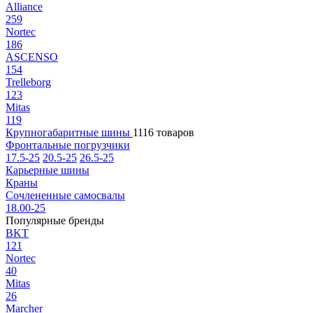
Alliance
259
Nortec
186
ASCENSO
154
Trelleborg
123
Mitas
119
Крупногабаритные шины
1116 товаров
Фронтальные погрузчики
17.5-25
20.5-25
26.5-25
Карьерные шины
Краны
Сочлененные самосвалы
18.00-25
Популярные бренды
BKT
121
Nortec
40
Mitas
26
Marcher