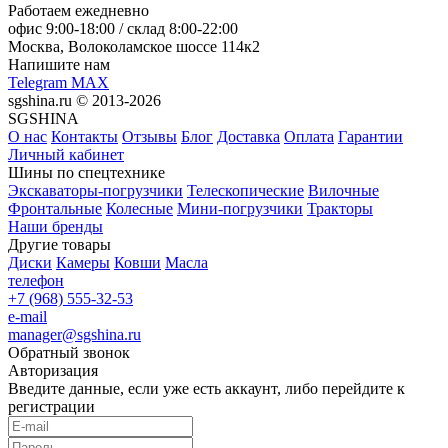
Работаем ежедневно
офис
9:00-18:00
/ склад
8:00-22:00
Москва, Волоколамское шоссе 114к2
Напишите нам
Telegram
MAX
sgshina.ru © 2013-2026
SGSHINA
О нас
Контакты
Отзывы
Блог
Доставка
Оплата
Гарантии
Личный кабинет
Шины по спецтехнике
Экскаваторы-погрузчики
Телескопические
Вилочные
Фронтальные
Колесные
Мини-погрузчики
Тракторы
Наши бренды
Другие товары
Диски
Камеры
Ковши
Масла
телефон
+7 (968) 555-32-53
e-mail
manager@sgshina.ru
Обратный звонок
Авторизация
Введите данные, если уже есть аккаунт, либо перейдите к
регистрации