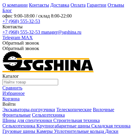
О компании
Контакты
Доставка
Оплата
Гарантии
Отзывы
Блог
офис
9:00-18:00
/ склад
8:00-22:00
+7 (968) 555-32-53
Контакты
+7 (968) 555-32-53
manager@sgshina.ru
Telegram
MAX
Обратный звонок
Обратный звонок
Каталог
Сравнить
Избранное
Корзина
Войти
Экскаваторы-погрузчики
Телескопические
Вилочные
Фронтальные
Сельхозтехника
Шины для спецтехники
Строительная техника
Сельхозтехника
Крупногабаритные шины
Складская техника
Грузовые шины
Камеры
Уплотнительные кольца
Диски