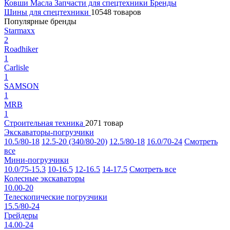
Ковши
Масла
Запчасти для спецтехники
Бренды
Шины для спецтехники
10548 товаров
Популярные бренды
Starmaxx
2
Roadhiker
1
Carlisle
1
SAMSON
1
MRB
1
Строительная техника
2071 товар
Экскаваторы-погрузчики
10.5/80-18
12.5-20 (340/80-20)
12.5/80-18
16.0/70-24
Смотреть
все
Мини-погрузчики
10.0/75-15.3
10-16.5
12-16.5
14-17.5
Смотреть все
Колесные экскаваторы
10.00-20
Телескопические погрузчики
15.5/80-24
Грейдеры
14.00-24