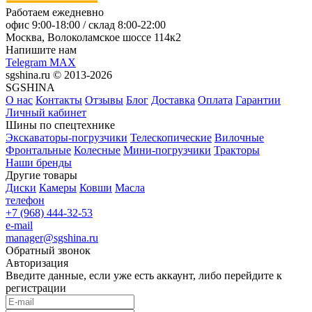
Работаем ежедневно
офис
9:00-18:00
/ склад
8:00-22:00
Москва, Волоколамское шоссе 114к2
Напишите нам
Telegram
MAX
sgshina.ru © 2013-2026
SGSHINA
О нас
Контакты
Отзывы
Блог
Доставка
Оплата
Гарантии
Личный кабинет
Шины по спецтехнике
Экскаваторы-погрузчики
Телескопические
Вилочные
Фронтальные
Колесные
Мини-погрузчики
Тракторы
Наши бренды
Другие товары
Диски
Камеры
Ковши
Масла
телефон
+7 (968) 444-32-53
e-mail
manager@sgshina.ru
Обратный звонок
Авторизация
Введите данные, если уже есть аккаунт, либо перейдите к
регистрации