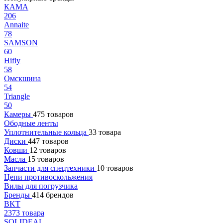
КАМА
206
Annaite
78
SAMSON
60
Hifly
58
Омскшина
54
Triangle
50
Камеры
475 товаров
Ободные ленты
Уплотнительные кольца
33 товара
Диски
447 товаров
Ковши
12 товаров
Масла
15 товаров
Запчасти для спецтехники
10 товаров
Цепи противоскольжения
Вилы для погрузчика
Бренды
414 брендов
BKT
2373 товара
SOLIDEAL