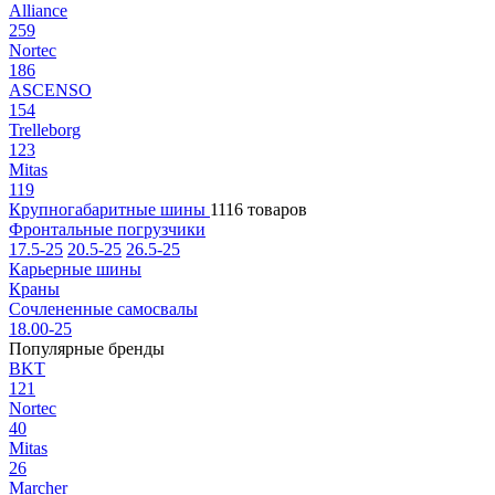
Alliance
259
Nortec
186
ASCENSO
154
Trelleborg
123
Mitas
119
Крупногабаритные шины
1116 товаров
Фронтальные погрузчики
17.5-25
20.5-25
26.5-25
Карьерные шины
Краны
Сочлененные самосвалы
18.00-25
Популярные бренды
BKT
121
Nortec
40
Mitas
26
Marcher