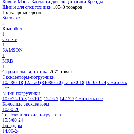
Ковши
Масла
Запчасти для спецтехники
Бренды
Шины для спецтехники
10548 товаров
Популярные бренды
Starmaxx
2
Roadhiker
1
Carlisle
1
SAMSON
1
MRB
1
Строительная техника
2071 товар
Экскаваторы-погрузчики
10.5/80-18
12.5-20 (340/80-20)
12.5/80-18
16.0/70-24
Смотреть
все
Мини-погрузчики
10.0/75-15.3
10-16.5
12-16.5
14-17.5
Смотреть все
Колесные экскаваторы
10.00-20
Телескопические погрузчики
15.5/80-24
Грейдеры
14.00-24