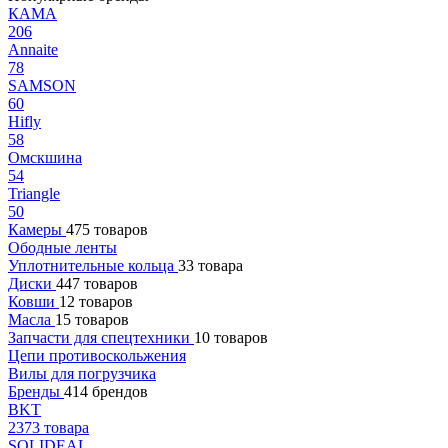
КАМА
206
Annaite
78
SAMSON
60
Hifly
58
Омскшина
54
Triangle
50
Камеры
475 товаров
Ободные ленты
Уплотнительные кольца
33 товара
Диски
447 товаров
Ковши
12 товаров
Масла
15 товаров
Запчасти для спецтехники
10 товаров
Цепи противоскольжения
Вилы для погрузчика
Бренды
414 брендов
BKT
2373 товара
SOLIDEAL