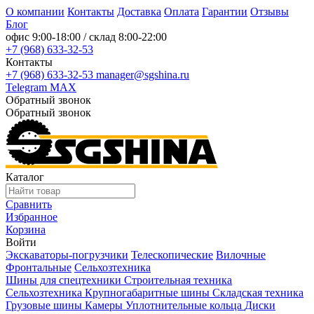
О компании
Контакты
Доставка
Оплата
Гарантии
Отзывы
Блог
офис
9:00-18:00
/ склад
8:00-22:00
+7 (968) 633-32-53
Контакты
+7 (968) 633-32-53
manager@sgshina.ru
Telegram
MAX
Обратный звонок
Обратный звонок
Каталог
Сравнить
Избранное
Корзина
Войти
Экскаваторы-погрузчики
Телескопические
Вилочные
Фронтальные
Сельхозтехника
Шины для спецтехники
Строительная техника
Сельхозтехника
Крупногабаритные шины
Складская техника
Грузовые шины
Камеры
Уплотнительные кольца
Диски