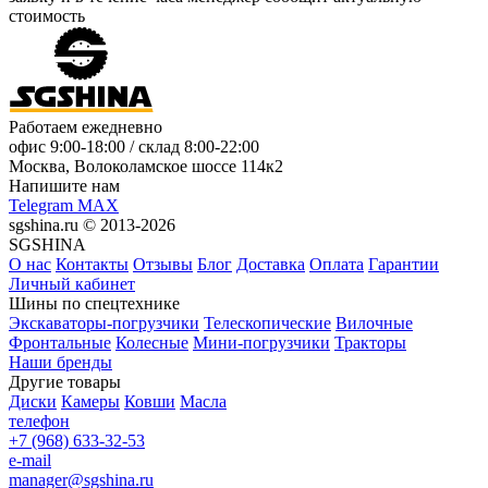
стоимость
Работаем ежедневно
офис
9:00-18:00
/ склад
8:00-22:00
Москва, Волоколамское шоссе 114к2
Напишите нам
Telegram
MAX
sgshina.ru © 2013-2026
SGSHINA
О нас
Контакты
Отзывы
Блог
Доставка
Оплата
Гарантии
Личный кабинет
Шины по спецтехнике
Экскаваторы-погрузчики
Телескопические
Вилочные
Фронтальные
Колесные
Мини-погрузчики
Тракторы
Наши бренды
Другие товары
Диски
Камеры
Ковши
Масла
телефон
+7 (968) 633-32-53
e-mail
manager@sgshina.ru