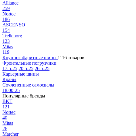
Alliance
259
Nortec
186
ASCENSO
154
Trelleborg
123
Mitas
119
Крупногабаритные шины
1116 товаров
Фронтальные погрузчики
17.5-25
20.5-25
26.5-25
Карьерные шины
Краны
Сочлененные самосвалы
18.00-25
Популярные бренды
BKT
121
Nortec
40
Mitas
26
Marcher