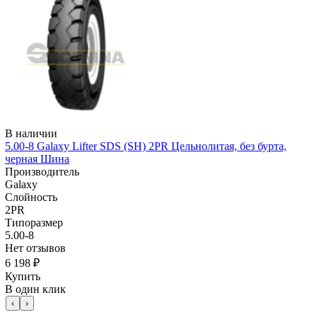
В наличии
5.00-8 Galaxy Lifter SDS (SH) 2PR Цельнолитая, без бурта,
черная Шина
Производитель
Galaxy
Слойность
2PR
Типоразмер
5.00-8
Нет отзывов
6 198 ₽
Купить
В один клик
‹
›