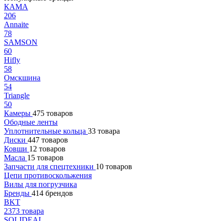
КАМА
206
Annaite
78
SAMSON
60
Hifly
58
Омскшина
54
Triangle
50
Камеры
475 товаров
Ободные ленты
Уплотнительные кольца
33 товара
Диски
447 товаров
Ковши
12 товаров
Масла
15 товаров
Запчасти для спецтехники
10 товаров
Цепи противоскольжения
Вилы для погрузчика
Бренды
414 брендов
BKT
2373 товара
SOLIDEAL