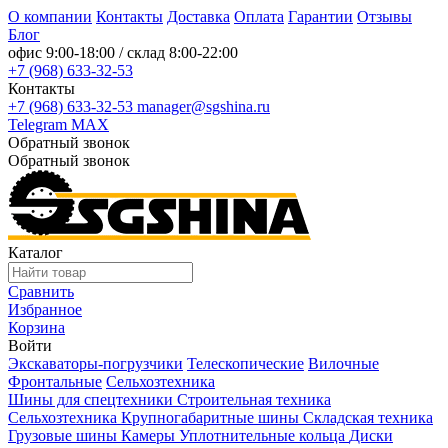
О компании
Контакты
Доставка
Оплата
Гарантии
Отзывы
Блог
офис
9:00-18:00
/ склад
8:00-22:00
+7 (968) 633-32-53
Контакты
+7 (968) 633-32-53
manager@sgshina.ru
Telegram
MAX
Обратный звонок
Обратный звонок
Каталог
Сравнить
Избранное
Корзина
Войти
Экскаваторы-погрузчики
Телескопические
Вилочные
Фронтальные
Сельхозтехника
Шины для спецтехники
Строительная техника
Сельхозтехника
Крупногабаритные шины
Складская техника
Грузовые шины
Камеры
Уплотнительные кольца
Диски