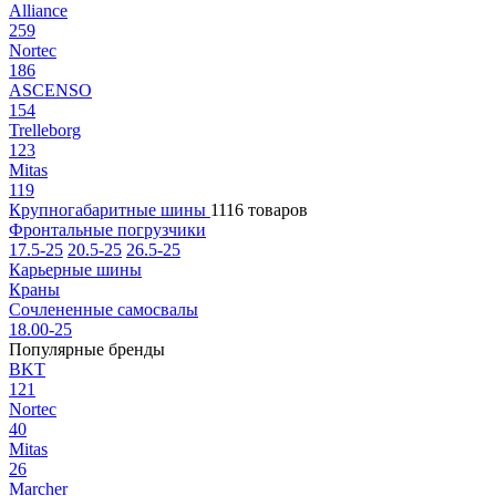
Alliance
259
Nortec
186
ASCENSO
154
Trelleborg
123
Mitas
119
Крупногабаритные шины
1116 товаров
Фронтальные погрузчики
17.5-25
20.5-25
26.5-25
Карьерные шины
Краны
Сочлененные самосвалы
18.00-25
Популярные бренды
BKT
121
Nortec
40
Mitas
26
Marcher