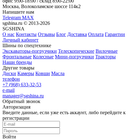
офис
9:00-18:00
/ склад
8:00-22:00
Москва, Волоколамское шоссе 114к2
Напишите нам
Telegram
MAX
sgshina.ru © 2013-2026
SGSHINA
О нас
Контакты
Отзывы
Блог
Доставка
Оплата
Гарантии
Личный кабинет
Шины по спецтехнике
Экскаваторы-погрузчики
Телескопические
Вилочные
Фронтальные
Колесные
Мини-погрузчики
Тракторы
Наши бренды
Другие товары
Диски
Камеры
Ковши
Масла
телефон
+7 (968) 633-32-53
e-mail
manager@sgshina.ru
Обратный звонок
Авторизация
Введите данные, если уже есть аккаунт, либо перейдите к
регистрации
Войти