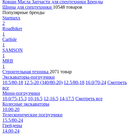
Ковши
Масла
Запчасти для спецтехники
Бренды
Шины для спецтехники
10548 товаров
Популярные бренды
Starmaxx
2
Roadhiker
1
Carlisle
1
SAMSON
1
MRB
1
Строительная техника
2071 товар
Экскаваторы-погрузчики
10.5/80-18
12.5-20 (340/80-20)
12.5/80-18
16.0/70-24
Смотреть
все
Мини-погрузчики
10.0/75-15.3
10-16.5
12-16.5
14-17.5
Смотреть все
Колесные экскаваторы
10.00-20
Телескопические погрузчики
15.5/80-24
Грейдеры
14.00-24