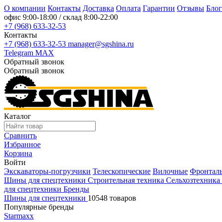
О компании
Контакты
Доставка
Оплата
Гарантии
Отзывы
Блог
офис
9:00-18:00
/ склад
8:00-22:00
+7 (968) 633-32-53
Контакты
+7 (968) 633-32-53
manager@sgshina.ru
Telegram
MAX
Обратный звонок
Обратный звонок
Каталог
Сравнить
Избранное
Корзина
Войти
Экскаваторы-погрузчики
Телескопические
Вилочные
Фронтал
Шины для спецтехники
Строительная техника
Сельхозтехника
для спецтехники
Бренды
Шины для спецтехники
10548 товаров
Популярные бренды
Starmaxx