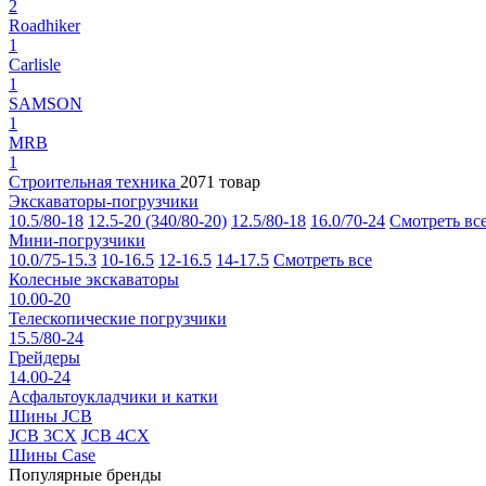
2
Roadhiker
1
Carlisle
1
SAMSON
1
MRB
1
Строительная техника
2071 товар
Экскаваторы-погрузчики
10.5/80-18
12.5-20 (340/80-20)
12.5/80-18
16.0/70-24
Смотреть вс
Мини-погрузчики
10.0/75-15.3
10-16.5
12-16.5
14-17.5
Смотреть все
Колесные экскаваторы
10.00-20
Телескопические погрузчики
15.5/80-24
Грейдеры
14.00-24
Асфальтоукладчики и катки
Шины JCB
JCB 3CX
JCB 4CX
Шины Case
Популярные бренды