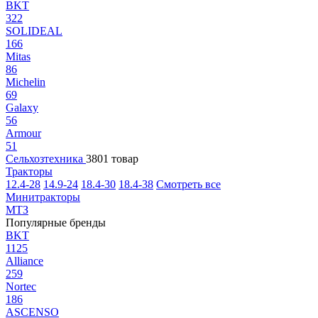
BKT
322
SOLIDEAL
166
Mitas
86
Michelin
69
Galaxy
56
Armour
51
Сельхозтехника
3801 товар
Тракторы
12.4-28
14.9-24
18.4-30
18.4-38
Смотреть все
Минитракторы
МТЗ
Популярные бренды
BKT
1125
Alliance
259
Nortec
186
ASCENSO