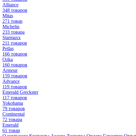
Alliance
348 товаров
Mitas
271 товар
Michelin
233 товара
Starmaxx
211 товаров
Petlas
166 товаров
Ozka
160 товаров
Armour
159 товаров
Advance
119 товаров
Emerald Greckster
117 товаров
Yokohama
79 товаров
Continental
72 товара
Emerald
61 товар
О компании
Контакты
Акции
Доставка
Оплата
Гарантии
Отзы