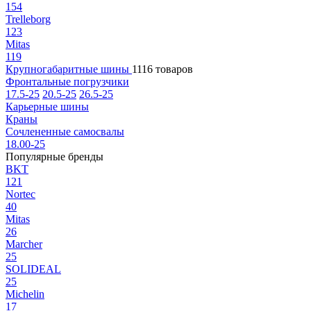
154
Trelleborg
123
Mitas
119
Крупногабаритные шины
1116 товаров
Фронтальные погрузчики
17.5-25
20.5-25
26.5-25
Карьерные шины
Краны
Сочлененные самосвалы
18.00-25
Популярные бренды
BKT
121
Nortec
40
Mitas
26
Marcher
25
SOLIDEAL
25
Michelin
17