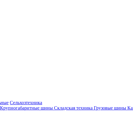
ьные
Сельхозтехника
Крупногабаритные шины
Складская техника
Грузовые шины
К