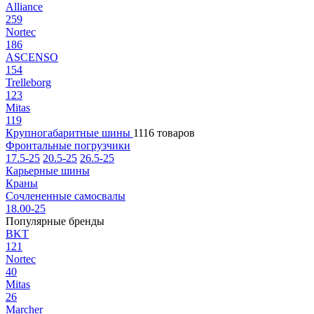
Alliance
259
Nortec
186
ASCENSO
154
Trelleborg
123
Mitas
119
Крупногабаритные шины
1116 товаров
Фронтальные погрузчики
17.5-25
20.5-25
26.5-25
Карьерные шины
Краны
Сочлененные самосвалы
18.00-25
Популярные бренды
BKT
121
Nortec
40
Mitas
26
Marcher