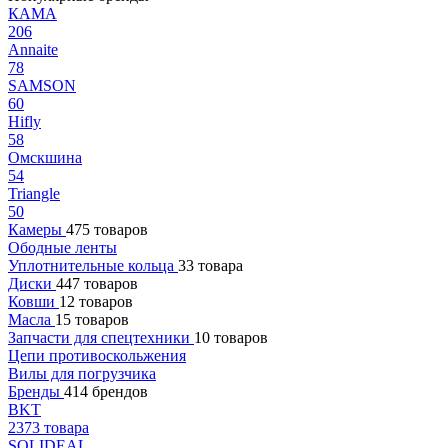
КАМА
206
Annaite
78
SAMSON
60
Hifly
58
Омскшина
54
Triangle
50
Камеры
475 товаров
Ободные ленты
Уплотнительные кольца
33 товара
Диски
447 товаров
Ковши
12 товаров
Масла
15 товаров
Запчасти для спецтехники
10 товаров
Цепи противоскольжения
Вилы для погрузчика
Бренды
414 брендов
BKT
2373 товара
SOLIDEAL