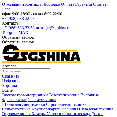
О компании
Контакты
Доставка
Оплата
Гарантии
Отзывы
Блог
офис
9:00-18:00
/ склад
8:00-22:00
+7 (968) 633-32-53
Контакты
+7 (968) 633-32-53
manager@sgshina.ru
Telegram
MAX
Обратный звонок
Обратный звонок
Каталог
Сравнить
Избранное
Корзина
Войти
Экскаваторы-погрузчики
Телескопические
Вилочные
Фронтальные
Сельхозтехника
Шины для спецтехники
Строительная техника
Сельхозтехника
Крупногабаритные шины
Складская техника
Грузовые шины
Камеры
Уплотнительные кольца
Диски