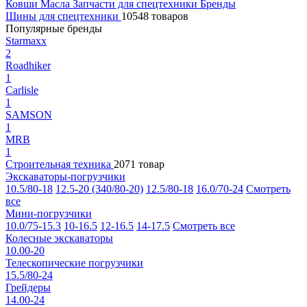
Ковши
Масла
Запчасти для спецтехники
Бренды
Шины для спецтехники
10548 товаров
Популярные бренды
Starmaxx
2
Roadhiker
1
Carlisle
1
SAMSON
1
MRB
1
Строительная техника
2071 товар
Экскаваторы-погрузчики
10.5/80-18
12.5-20 (340/80-20)
12.5/80-18
16.0/70-24
Смотреть
все
Мини-погрузчики
10.0/75-15.3
10-16.5
12-16.5
14-17.5
Смотреть все
Колесные экскаваторы
10.00-20
Телескопические погрузчики
15.5/80-24
Грейдеры
14.00-24