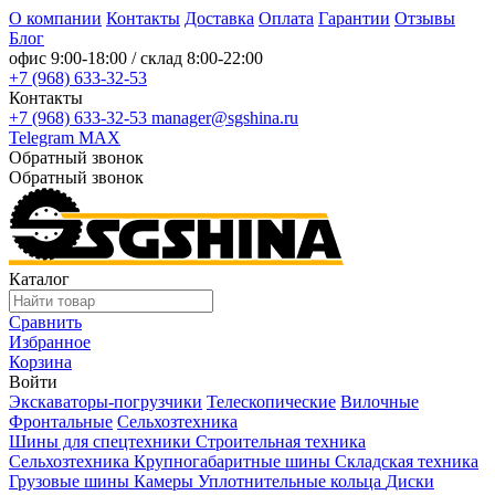
О компании
Контакты
Доставка
Оплата
Гарантии
Отзывы
Блог
офис
9:00-18:00
/ склад
8:00-22:00
+7 (968) 633-32-53
Контакты
+7 (968) 633-32-53
manager@sgshina.ru
Telegram
MAX
Обратный звонок
Обратный звонок
Каталог
Сравнить
Избранное
Корзина
Войти
Экскаваторы-погрузчики
Телескопические
Вилочные
Фронтальные
Сельхозтехника
Шины для спецтехники
Строительная техника
Сельхозтехника
Крупногабаритные шины
Складская техника
Грузовые шины
Камеры
Уплотнительные кольца
Диски