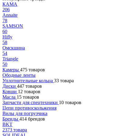
КАМА
206
Annaite
78
SAMSON
60
Hifly
58
Омскшина
54
Triangle
50
Камеры
475 товаров
Ободные ленты
Уплотнительные кольца
33 товара
Диски
447 товаров
Ковши
12 товаров
Масла
15 товаров
Запчасти для спецтехники
10 товаров
Цепи противоскольжения
Вилы для погрузчика
Бренды
414 брендов
BKT
2373 товара
SOLIDEAL