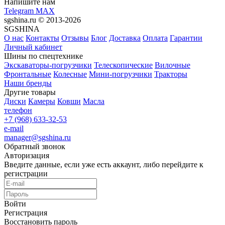
Напишите нам
Telegram
MAX
sgshina.ru © 2013-2026
SGSHINA
О нас
Контакты
Отзывы
Блог
Доставка
Оплата
Гарантии
Личный кабинет
Шины по спецтехнике
Экскаваторы-погрузчики
Телескопические
Вилочные
Фронтальные
Колесные
Мини-погрузчики
Тракторы
Наши бренды
Другие товары
Диски
Камеры
Ковши
Масла
телефон
+7 (968) 633-32-53
e-mail
manager@sgshina.ru
Обратный звонок
Авторизация
Введите данные, если уже есть аккаунт, либо перейдите к
регистрации
Войти
Регистрация
Восстановить пароль