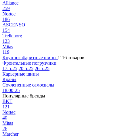
Alliance
259
Nortec
186
ASCENSO
154
Trelleborg
123
Mitas
119
Крупногабаритные шины
1116 товаров
Фронтальные погрузчики
17.5-25
20.5-25
26.5-25
Карьерные шины
Краны
Сочлененные самосвалы
18.00-25
Популярные бренды
BKT
121
Nortec
40
Mitas
26
Marcher