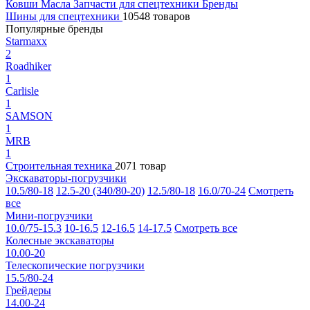
Ковши
Масла
Запчасти для спецтехники
Бренды
Шины для спецтехники
10548 товаров
Популярные бренды
Starmaxx
2
Roadhiker
1
Carlisle
1
SAMSON
1
MRB
1
Строительная техника
2071 товар
Экскаваторы-погрузчики
10.5/80-18
12.5-20 (340/80-20)
12.5/80-18
16.0/70-24
Смотреть
все
Мини-погрузчики
10.0/75-15.3
10-16.5
12-16.5
14-17.5
Смотреть все
Колесные экскаваторы
10.00-20
Телескопические погрузчики
15.5/80-24
Грейдеры
14.00-24