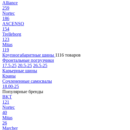
Alliance
259
Nortec
186
ASCENSO
154
Trelleborg
123
Mitas
119
Крупногабаритные шины
1116 товаров
Фронтальные погрузчики
17.5-25
20.5-25
26.5-25
Карьерные шины
Краны
Сочлененные самосвалы
18.00-25
Популярные бренды
BKT
121
Nortec
40
Mitas
26
Marcher