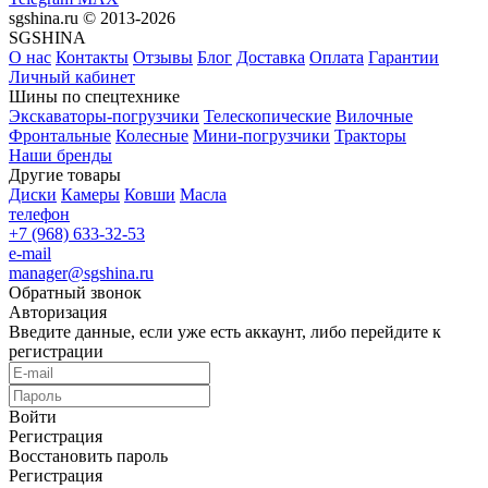
sgshina.ru © 2013-2026
SGSHINA
О нас
Контакты
Отзывы
Блог
Доставка
Оплата
Гарантии
Личный кабинет
Шины по спецтехнике
Экскаваторы-погрузчики
Телескопические
Вилочные
Фронтальные
Колесные
Мини-погрузчики
Тракторы
Наши бренды
Другие товары
Диски
Камеры
Ковши
Масла
телефон
+7 (968) 633-32-53
e-mail
manager@sgshina.ru
Обратный звонок
Авторизация
Введите данные, если уже есть аккаунт, либо перейдите к
регистрации
Войти
Регистрация
Восстановить пароль
Регистрация