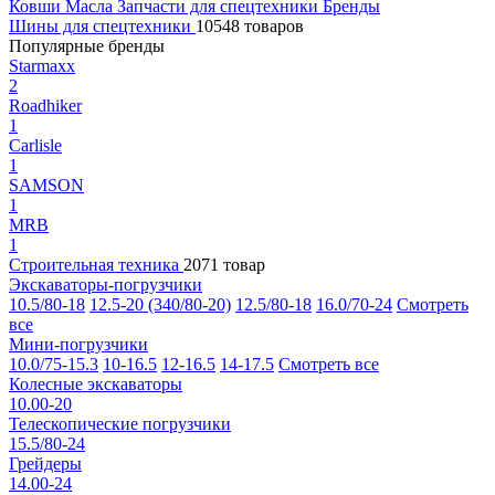
Ковши
Масла
Запчасти для спецтехники
Бренды
Шины для спецтехники
10548 товаров
Популярные бренды
Starmaxx
2
Roadhiker
1
Carlisle
1
SAMSON
1
MRB
1
Строительная техника
2071 товар
Экскаваторы-погрузчики
10.5/80-18
12.5-20 (340/80-20)
12.5/80-18
16.0/70-24
Смотреть
все
Мини-погрузчики
10.0/75-15.3
10-16.5
12-16.5
14-17.5
Смотреть все
Колесные экскаваторы
10.00-20
Телескопические погрузчики
15.5/80-24
Грейдеры
14.00-24