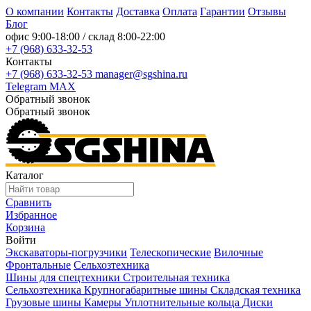
О компании
Контакты
Доставка
Оплата
Гарантии
Отзывы
Блог
офис
9:00-18:00
/ склад
8:00-22:00
+7 (968) 633-32-53
Контакты
+7 (968) 633-32-53
manager@sgshina.ru
Telegram
MAX
Обратный звонок
Обратный звонок
Каталог
Сравнить
Избранное
Корзина
Войти
Экскаваторы-погрузчики
Телескопические
Вилочные
Фронтальные
Сельхозтехника
Шины для спецтехники
Строительная техника
Сельхозтехника
Крупногабаритные шины
Складская техника
Грузовые шины
Камеры
Уплотнительные кольца
Диски