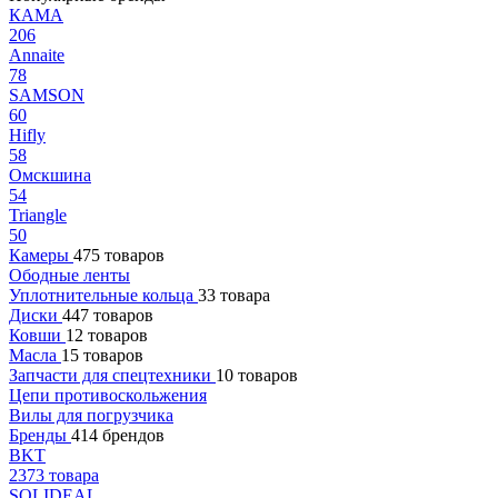
КАМА
206
Annaite
78
SAMSON
60
Hifly
58
Омскшина
54
Triangle
50
Камеры
475 товаров
Ободные ленты
Уплотнительные кольца
33 товара
Диски
447 товаров
Ковши
12 товаров
Масла
15 товаров
Запчасти для спецтехники
10 товаров
Цепи противоскольжения
Вилы для погрузчика
Бренды
414 брендов
BKT
2373 товара
SOLIDEAL