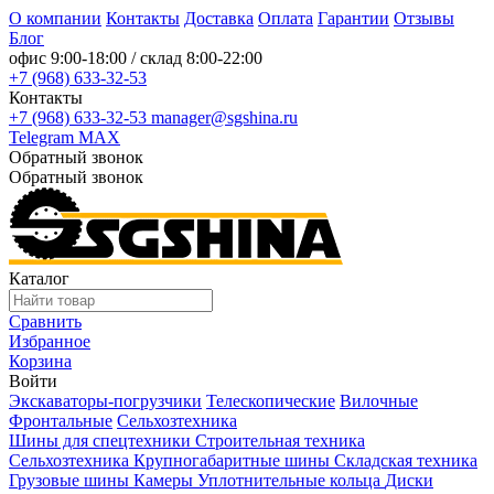
О компании
Контакты
Доставка
Оплата
Гарантии
Отзывы
Блог
офис
9:00-18:00
/ склад
8:00-22:00
+7 (968) 633-32-53
Контакты
+7 (968) 633-32-53
manager@sgshina.ru
Telegram
MAX
Обратный звонок
Обратный звонок
Каталог
Сравнить
Избранное
Корзина
Войти
Экскаваторы-погрузчики
Телескопические
Вилочные
Фронтальные
Сельхозтехника
Шины для спецтехники
Строительная техника
Сельхозтехника
Крупногабаритные шины
Складская техника
Грузовые шины
Камеры
Уплотнительные кольца
Диски