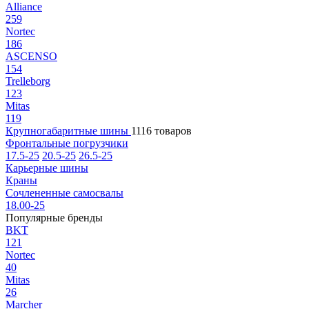
Alliance
259
Nortec
186
ASCENSO
154
Trelleborg
123
Mitas
119
Крупногабаритные шины
1116 товаров
Фронтальные погрузчики
17.5-25
20.5-25
26.5-25
Карьерные шины
Краны
Сочлененные самосвалы
18.00-25
Популярные бренды
BKT
121
Nortec
40
Mitas
26
Marcher