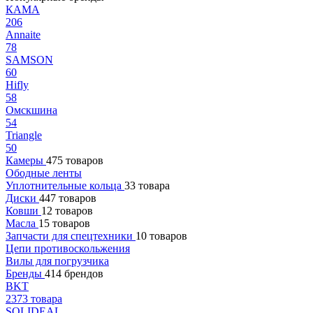
КАМА
206
Annaite
78
SAMSON
60
Hifly
58
Омскшина
54
Triangle
50
Камеры
475 товаров
Ободные ленты
Уплотнительные кольца
33 товара
Диски
447 товаров
Ковши
12 товаров
Масла
15 товаров
Запчасти для спецтехники
10 товаров
Цепи противоскольжения
Вилы для погрузчика
Бренды
414 брендов
BKT
2373 товара
SOLIDEAL