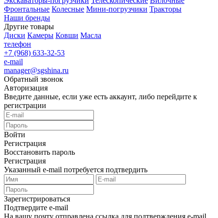
Экскаваторы-погрузчики
Телескопические
Вилочные
Фронтальные
Колесные
Мини-погрузчики
Тракторы
Наши бренды
Другие товары
Диски
Камеры
Ковши
Масла
телефон
+7 (968) 633-32-53
e-mail
manager@sgshina.ru
Обратный звонок
Авторизация
Введите данные, если уже есть аккаунт, либо перейдите к
регистрации
Войти
Регистрация
Восстановить пароль
Регистрация
Указанный e-mail потребуется подтвердить
Зарегистрироваться
Подтвердите e-mail
На вашу почту отправлена ссылка для подтверждения e-mail.