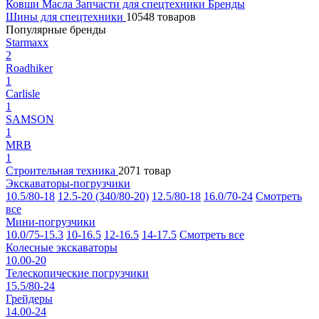
Ковши
Масла
Запчасти для спецтехники
Бренды
Шины для спецтехники
10548 товаров
Популярные бренды
Starmaxx
2
Roadhiker
1
Carlisle
1
SAMSON
1
MRB
1
Строительная техника
2071 товар
Экскаваторы-погрузчики
10.5/80-18
12.5-20 (340/80-20)
12.5/80-18
16.0/70-24
Смотреть
все
Мини-погрузчики
10.0/75-15.3
10-16.5
12-16.5
14-17.5
Смотреть все
Колесные экскаваторы
10.00-20
Телескопические погрузчики
15.5/80-24
Грейдеры
14.00-24