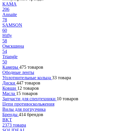
КАМА
206
Annaite
78
SAMSON
60
Hifly
58
Омскшина
54
Triangle
50
Камеры
475 товаров
Ободные ленты
Уплотнительные кольца
33 товара
Диски
447 товаров
Ковши
12 товаров
Масла
15 товаров
Запчасти для спецтехники
10 товаров
Цепи противоскольжения
Вилы для погрузчика
Бренды
414 брендов
BKT
2373 товара
SOLIDEAL