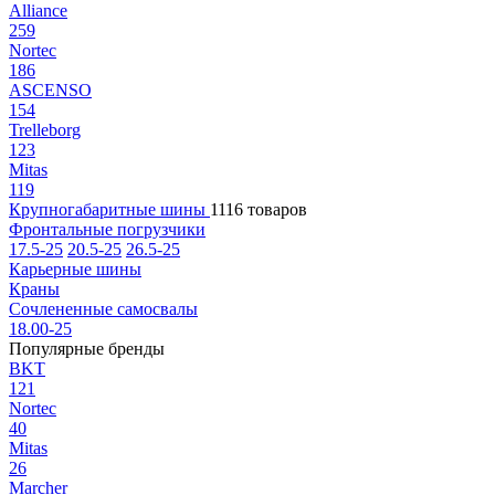
Alliance
259
Nortec
186
ASCENSO
154
Trelleborg
123
Mitas
119
Крупногабаритные шины
1116 товаров
Фронтальные погрузчики
17.5-25
20.5-25
26.5-25
Карьерные шины
Краны
Сочлененные самосвалы
18.00-25
Популярные бренды
BKT
121
Nortec
40
Mitas
26
Marcher