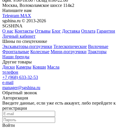
офис
9:00-18:00
/ склад
8:00-22:00
Москва, Волоколамское шоссе 114к2
Напишите нам
Telegram
MAX
sgshina.ru © 2013-2026
SGSHINA
О нас
Контакты
Отзывы
Блог
Доставка
Оплата
Гарантии
Личный кабинет
Шины по спецтехнике
Экскаваторы-погрузчики
Телескопические
Вилочные
Фронтальные
Колесные
Мини-погрузчики
Тракторы
Наши бренды
Другие товары
Диски
Камеры
Ковши
Масла
телефон
+7 (968) 633-32-53
e-mail
manager@sgshina.ru
Обратный звонок
Авторизация
Введите данные, если уже есть аккаунт, либо перейдите к
регистрации
Войти