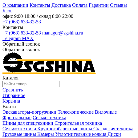
О компании
Контакты
Доставка
Оплата
Гарантии
Отзывы
Блог
офис
9:00-18:00
/ склад
8:00-22:00
+7 (968) 633-32-53
Контакты
+7 (968) 633-32-53
manager@sgshina.ru
Telegram
MAX
Обратный звонок
Обратный звонок
Каталог
Сравнить
Избранное
Корзина
Войти
Экскаваторы-погрузчики
Телескопические
Вилочные
Фронтальные
Сельхозтехника
Шины для спецтехники
Строительная техника
Сельхозтехника
Крупногабаритные шины
Складская техника
Грузовые шины
Камеры
Уплотнительные кольца
Диски