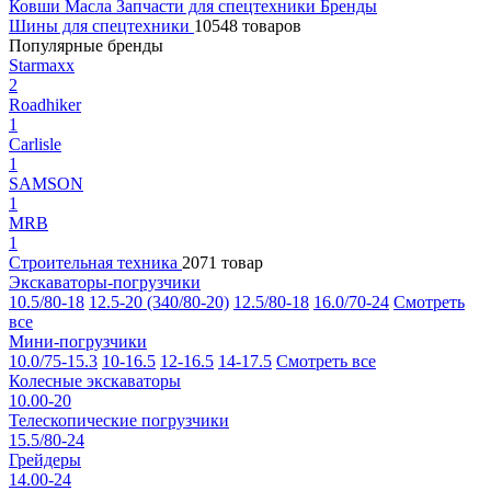
Ковши
Масла
Запчасти для спецтехники
Бренды
Шины для спецтехники
10548 товаров
Популярные бренды
Starmaxx
2
Roadhiker
1
Carlisle
1
SAMSON
1
MRB
1
Строительная техника
2071 товар
Экскаваторы-погрузчики
10.5/80-18
12.5-20 (340/80-20)
12.5/80-18
16.0/70-24
Смотреть
все
Мини-погрузчики
10.0/75-15.3
10-16.5
12-16.5
14-17.5
Смотреть все
Колесные экскаваторы
10.00-20
Телескопические погрузчики
15.5/80-24
Грейдеры
14.00-24