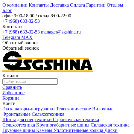
О компании
Контакты
Доставка
Оплата
Гарантии
Отзывы
Блог
офис
9:00-18:00
/ склад
8:00-22:00
+7 (968) 633-32-53
Контакты
+7 (968) 633-32-53
manager@sgshina.ru
Telegram
MAX
Обратный звонок
Обратный звонок
Каталог
Сравнить
Избранное
Корзина
Войти
Экскаваторы-погрузчики
Телескопические
Вилочные
Фронтальные
Сельхозтехника
Шины для спецтехники
Строительная техника
Сельхозтехника
Крупногабаритные шины
Складская техника
Грузовые шины
Камеры
Уплотнительные кольца
Диски