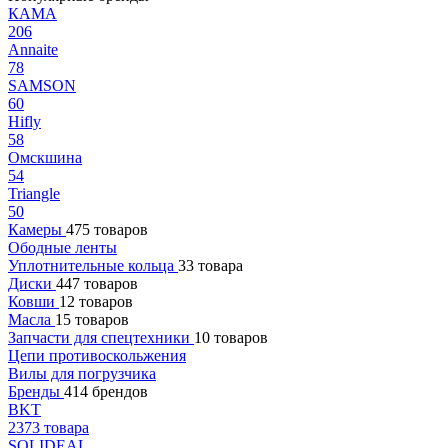
КАМА
206
Annaite
78
SAMSON
60
Hifly
58
Омскшина
54
Triangle
50
Камеры
475 товаров
Ободные ленты
Уплотнительные кольца
33 товара
Диски
447 товаров
Ковши
12 товаров
Масла
15 товаров
Запчасти для спецтехники
10 товаров
Цепи противоскольжения
Вилы для погрузчика
Бренды
414 брендов
BKT
2373 товара
SOLIDEAL