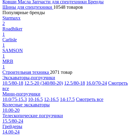
Ковши
Масла
Запчасти для спецтехники
Бренды
Шины для спецтехники
10548 товаров
Популярные бренды
Starmaxx
2
Roadhiker
1
Carlisle
1
SAMSON
1
MRB
1
Строительная техника
2071 товар
Экскаваторы-погрузчики
10.5/80-18
12.5-20 (340/80-20)
12.5/80-18
16.0/70-24
Смотреть
все
Мини-погрузчики
10.0/75-15.3
10-16.5
12-16.5
14-17.5
Смотреть все
Колесные экскаваторы
10.00-20
Телескопические погрузчики
15.5/80-24
Грейдеры
14.00-24