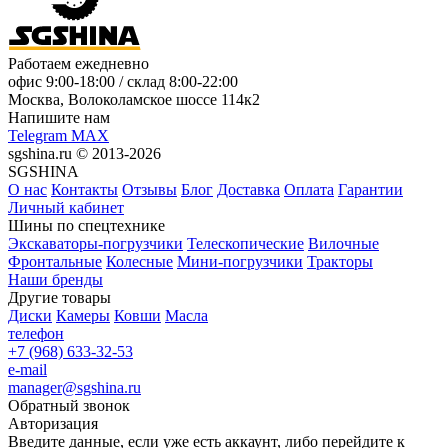
Работаем ежедневно
офис
9:00-18:00
/ склад
8:00-22:00
Москва, Волоколамское шоссе 114к2
Напишите нам
Telegram
MAX
sgshina.ru © 2013-2026
SGSHINA
О нас
Контакты
Отзывы
Блог
Доставка
Оплата
Гарантии
Личный кабинет
Шины по спецтехнике
Экскаваторы-погрузчики
Телескопические
Вилочные
Фронтальные
Колесные
Мини-погрузчики
Тракторы
Наши бренды
Другие товары
Диски
Камеры
Ковши
Масла
телефон
+7 (968) 633-32-53
e-mail
manager@sgshina.ru
Обратный звонок
Авторизация
Введите данные, если уже есть аккаунт, либо перейдите к