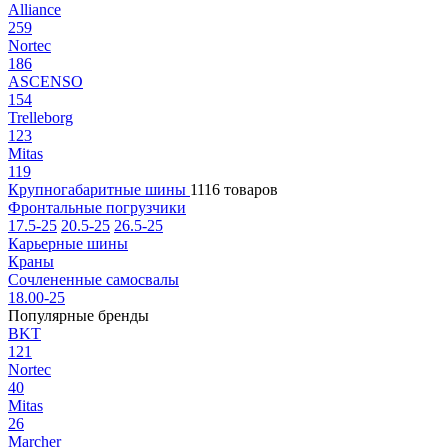
Alliance
259
Nortec
186
ASCENSO
154
Trelleborg
123
Mitas
119
Крупногабаритные шины
1116 товаров
Фронтальные погрузчики
17.5-25
20.5-25
26.5-25
Карьерные шины
Краны
Сочлененные самосвалы
18.00-25
Популярные бренды
BKT
121
Nortec
40
Mitas
26
Marcher