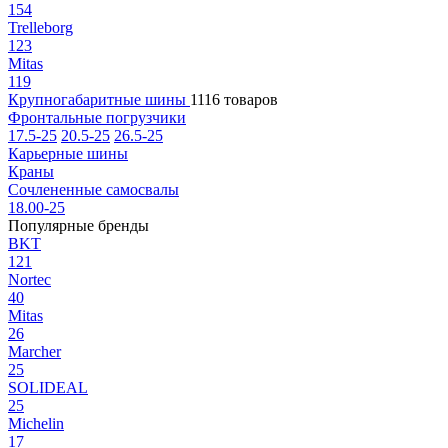
154
Trelleborg
123
Mitas
119
Крупногабаритные шины
1116 товаров
Фронтальные погрузчики
17.5-25
20.5-25
26.5-25
Карьерные шины
Краны
Сочлененные самосвалы
18.00-25
Популярные бренды
BKT
121
Nortec
40
Mitas
26
Marcher
25
SOLIDEAL
25
Michelin
17