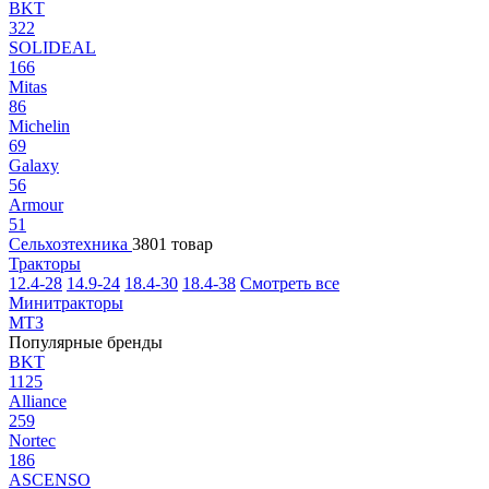
BKT
322
SOLIDEAL
166
Mitas
86
Michelin
69
Galaxy
56
Armour
51
Сельхозтехника
3801 товар
Тракторы
12.4-28
14.9-24
18.4-30
18.4-38
Смотреть все
Минитракторы
МТЗ
Популярные бренды
BKT
1125
Alliance
259
Nortec
186
ASCENSO