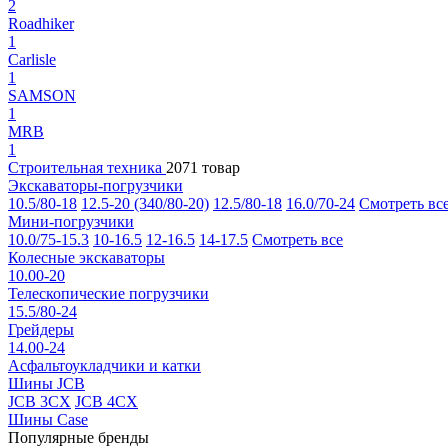
2
Roadhiker
1
Carlisle
1
SAMSON
1
MRB
1
Строительная техника
2071 товар
Экскаваторы-погрузчики
10.5/80-18
12.5-20 (340/80-20)
12.5/80-18
16.0/70-24
Смотреть вс
Мини-погрузчики
10.0/75-15.3
10-16.5
12-16.5
14-17.5
Смотреть все
Колесные экскаваторы
10.00-20
Телескопические погрузчики
15.5/80-24
Грейдеры
14.00-24
Асфальтоукладчики и катки
Шины JCB
JCB 3CX
JCB 4CX
Шины Case
Популярные бренды