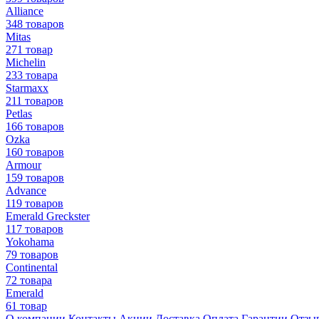
Alliance
348 товаров
Mitas
271 товар
Michelin
233 товара
Starmaxx
211 товаров
Petlas
166 товаров
Ozka
160 товаров
Armour
159 товаров
Advance
119 товаров
Emerald Greckster
117 товаров
Yokohama
79 товаров
Continental
72 товара
Emerald
61 товар
О компании
Контакты
Акции
Доставка
Оплата
Гарантии
Отзы