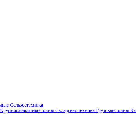
ьные
Сельхозтехника
Крупногабаритные шины
Складская техника
Грузовые шины
К