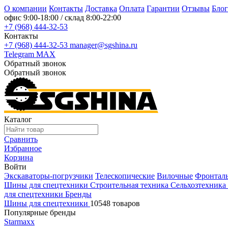
О компании
Контакты
Доставка
Оплата
Гарантии
Отзывы
Блог
офис
9:00-18:00
/ склад
8:00-22:00
+7 (968) 444-32-53
Контакты
+7 (968) 444-32-53
manager@sgshina.ru
Telegram
MAX
Обратный звонок
Обратный звонок
Каталог
Сравнить
Избранное
Корзина
Войти
Экскаваторы-погрузчики
Телескопические
Вилочные
Фронтал
Шины для спецтехники
Строительная техника
Сельхозтехника
для спецтехники
Бренды
Шины для спецтехники
10548 товаров
Популярные бренды
Starmaxx