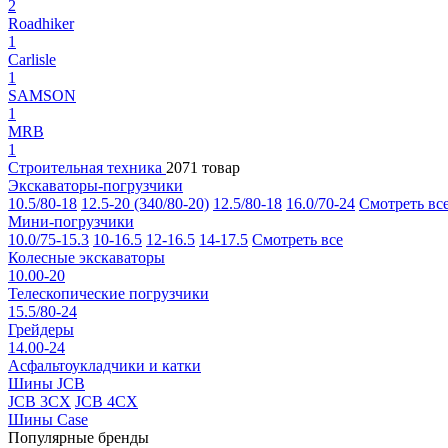
2
Roadhiker
1
Carlisle
1
SAMSON
1
MRB
1
Строительная техника
2071 товар
Экскаваторы-погрузчики
10.5/80-18
12.5-20 (340/80-20)
12.5/80-18
16.0/70-24
Смотреть вс
Мини-погрузчики
10.0/75-15.3
10-16.5
12-16.5
14-17.5
Смотреть все
Колесные экскаваторы
10.00-20
Телескопические погрузчики
15.5/80-24
Грейдеры
14.00-24
Асфальтоукладчики и катки
Шины JCB
JCB 3CX
JCB 4CX
Шины Case
Популярные бренды