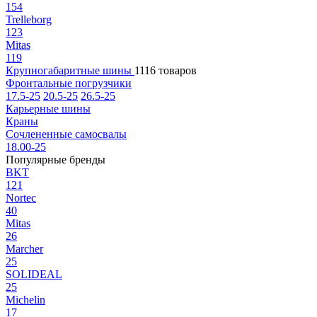
154
Trelleborg
123
Mitas
119
Крупногабаритные шины
1116 товаров
Фронтальные погрузчики
17.5-25
20.5-25
26.5-25
Карьерные шины
Краны
Сочлененные самосвалы
18.00-25
Популярные бренды
BKT
121
Nortec
40
Mitas
26
Marcher
25
SOLIDEAL
25
Michelin
17