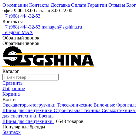
О компании
Контакты
Доставка
Оплата
Гарантии
Отзывы
Блог
офис
9:00-18:00
/ склад
8:00-22:00
+7 (968) 444-32-53
Контакты
+7 (968) 444-32-53
manager@sgshina.ru
Telegram
MAX
Обратный звонок
Обратный звонок
Каталог
Сравнить
Избранное
Корзина
Войти
Экскаваторы-погрузчики
Телескопические
Вилочные
Фронтал
Шины для спецтехники
Строительная техника
Сельхозтехника
для спецтехники
Бренды
Шины для спецтехники
10548 товаров
Популярные бренды
Starmaxx