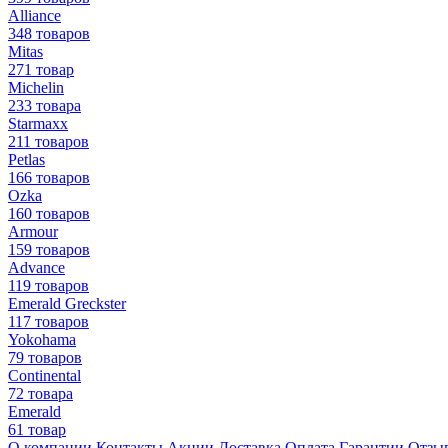
Alliance
348 товаров
Mitas
271 товар
Michelin
233 товара
Starmaxx
211 товаров
Petlas
166 товаров
Ozka
160 товаров
Armour
159 товаров
Advance
119 товаров
Emerald Greckster
117 товаров
Yokohama
79 товаров
Continental
72 товара
Emerald
61 товар
О компании
Контакты
Акции
Доставка
Оплата
Гарантии
Отзы