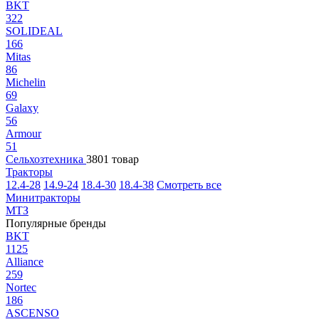
BKT
322
SOLIDEAL
166
Mitas
86
Michelin
69
Galaxy
56
Armour
51
Сельхозтехника
3801 товар
Тракторы
12.4-28
14.9-24
18.4-30
18.4-38
Смотреть все
Минитракторы
МТЗ
Популярные бренды
BKT
1125
Alliance
259
Nortec
186
ASCENSO