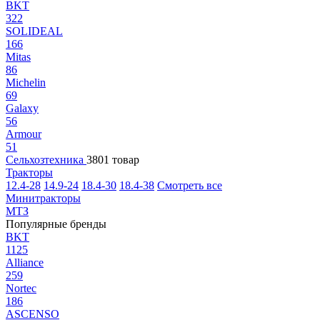
BKT
322
SOLIDEAL
166
Mitas
86
Michelin
69
Galaxy
56
Armour
51
Сельхозтехника
3801 товар
Тракторы
12.4-28
14.9-24
18.4-30
18.4-38
Смотреть все
Минитракторы
МТЗ
Популярные бренды
BKT
1125
Alliance
259
Nortec
186
ASCENSO