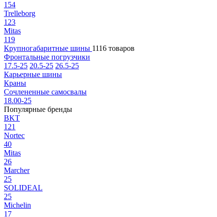
154
Trelleborg
123
Mitas
119
Крупногабаритные шины
1116 товаров
Фронтальные погрузчики
17.5-25
20.5-25
26.5-25
Карьерные шины
Краны
Сочлененные самосвалы
18.00-25
Популярные бренды
BKT
121
Nortec
40
Mitas
26
Marcher
25
SOLIDEAL
25
Michelin
17