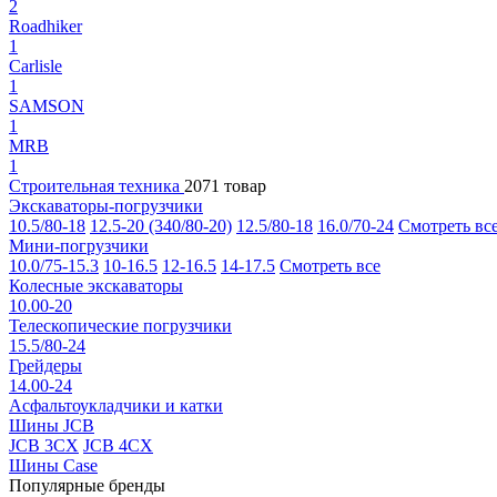
2
Roadhiker
1
Carlisle
1
SAMSON
1
MRB
1
Строительная техника
2071 товар
Экскаваторы-погрузчики
10.5/80-18
12.5-20 (340/80-20)
12.5/80-18
16.0/70-24
Смотреть вс
Мини-погрузчики
10.0/75-15.3
10-16.5
12-16.5
14-17.5
Смотреть все
Колесные экскаваторы
10.00-20
Телескопические погрузчики
15.5/80-24
Грейдеры
14.00-24
Асфальтоукладчики и катки
Шины JCB
JCB 3CX
JCB 4CX
Шины Case
Популярные бренды