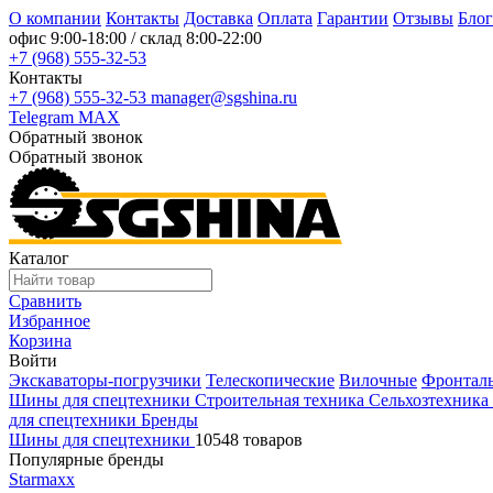
О компании
Контакты
Доставка
Оплата
Гарантии
Отзывы
Блог
офис
9:00-18:00
/ склад
8:00-22:00
+7 (968) 555-32-53
Контакты
+7 (968) 555-32-53
manager@sgshina.ru
Telegram
MAX
Обратный звонок
Обратный звонок
Каталог
Сравнить
Избранное
Корзина
Войти
Экскаваторы-погрузчики
Телескопические
Вилочные
Фронтал
Шины для спецтехники
Строительная техника
Сельхозтехника
для спецтехники
Бренды
Шины для спецтехники
10548 товаров
Популярные бренды
Starmaxx