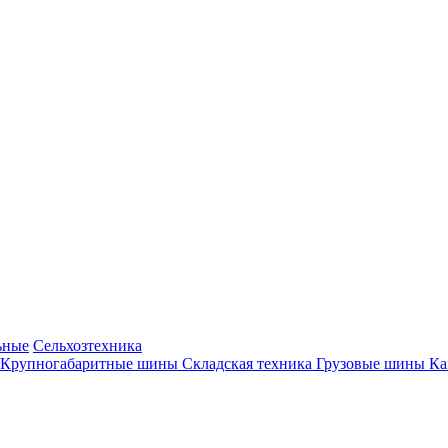
ьные
Сельхозтехника
Крупногабаритные шины
Складская техника
Грузовые шины
К