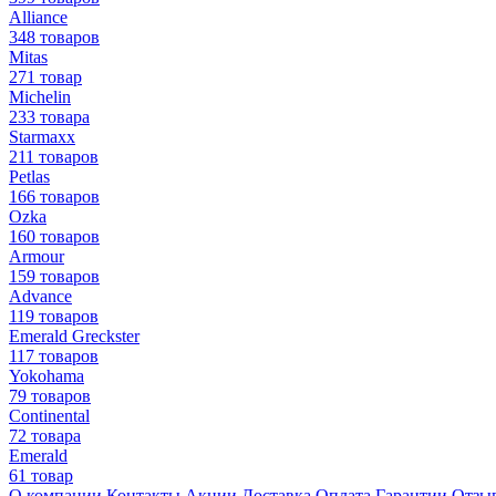
Alliance
348 товаров
Mitas
271 товар
Michelin
233 товара
Starmaxx
211 товаров
Petlas
166 товаров
Ozka
160 товаров
Armour
159 товаров
Advance
119 товаров
Emerald Greckster
117 товаров
Yokohama
79 товаров
Continental
72 товара
Emerald
61 товар
О компании
Контакты
Акции
Доставка
Оплата
Гарантии
Отзы