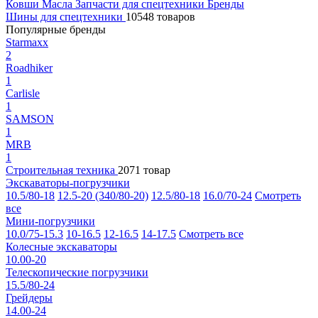
Ковши
Масла
Запчасти для спецтехники
Бренды
Шины для спецтехники
10548 товаров
Популярные бренды
Starmaxx
2
Roadhiker
1
Carlisle
1
SAMSON
1
MRB
1
Строительная техника
2071 товар
Экскаваторы-погрузчики
10.5/80-18
12.5-20 (340/80-20)
12.5/80-18
16.0/70-24
Смотреть
все
Мини-погрузчики
10.0/75-15.3
10-16.5
12-16.5
14-17.5
Смотреть все
Колесные экскаваторы
10.00-20
Телескопические погрузчики
15.5/80-24
Грейдеры
14.00-24