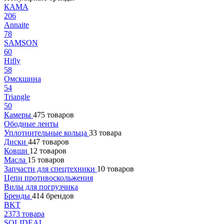
КАМА
206
Annaite
78
SAMSON
60
Hifly
58
Омскшина
54
Triangle
50
Камеры
475 товаров
Ободные ленты
Уплотнительные кольца
33 товара
Диски
447 товаров
Ковши
12 товаров
Масла
15 товаров
Запчасти для спецтехники
10 товаров
Цепи противоскольжения
Вилы для погрузчика
Бренды
414 брендов
BKT
2373 товара
SOLIDEAL