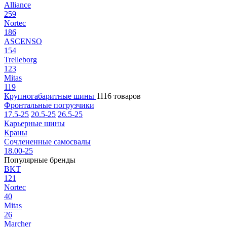
Alliance
259
Nortec
186
ASCENSO
154
Trelleborg
123
Mitas
119
Крупногабаритные шины
1116 товаров
Фронтальные погрузчики
17.5-25
20.5-25
26.5-25
Карьерные шины
Краны
Сочлененные самосвалы
18.00-25
Популярные бренды
BKT
121
Nortec
40
Mitas
26
Marcher