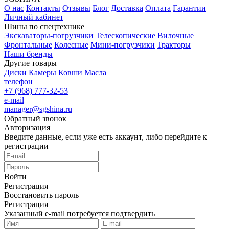
О нас
Контакты
Отзывы
Блог
Доставка
Оплата
Гарантии
Личный кабинет
Шины по спецтехнике
Экскаваторы-погрузчики
Телескопические
Вилочные
Фронтальные
Колесные
Мини-погрузчики
Тракторы
Наши бренды
Другие товары
Диски
Камеры
Ковши
Масла
телефон
+7 (968) 777-32-53
e-mail
manager@sgshina.ru
Обратный звонок
Авторизация
Введите данные, если уже есть аккаунт, либо перейдите к
регистрации
Войти
Регистрация
Восстановить пароль
Регистрация
Указанный e-mail потребуется подтвердить