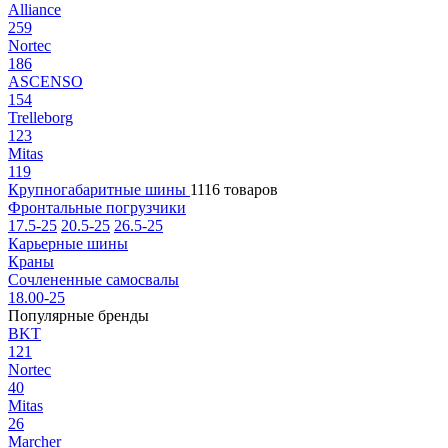
Alliance
259
Nortec
186
ASCENSO
154
Trelleborg
123
Mitas
119
Крупногабаритные шины
1116 товаров
Фронтальные погрузчики
17.5-25
20.5-25
26.5-25
Карьерные шины
Краны
Сочлененные самосвалы
18.00-25
Популярные бренды
BKT
121
Nortec
40
Mitas
26
Marcher