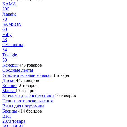
КАМА
206
Annaite
78
SAMSON
60
Hifly
58
Омскшина
54
Triangle
50
Камеры
475 товаров
Ободные ленты
Уплотнительные кольца
33 товара
Диски
447 товаров
Ковши
12 товаров
Масла
15 товаров
Запчасти для спецтехники
10 товаров
Цепи противоскольжения
Вилы для погрузчика
Бренды
414 брендов
BKT
2373 товара
SOLIDEAL