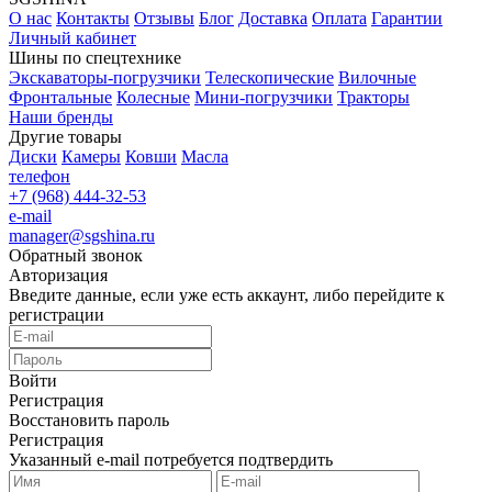
О нас
Контакты
Отзывы
Блог
Доставка
Оплата
Гарантии
Личный кабинет
Шины по спецтехнике
Экскаваторы-погрузчики
Телескопические
Вилочные
Фронтальные
Колесные
Мини-погрузчики
Тракторы
Наши бренды
Другие товары
Диски
Камеры
Ковши
Масла
телефон
+7 (968) 444-32-53
e-mail
manager@sgshina.ru
Обратный звонок
Авторизация
Введите данные, если уже есть аккаунт, либо перейдите к
регистрации
Войти
Регистрация
Восстановить пароль
Регистрация
Указанный e-mail потребуется подтвердить