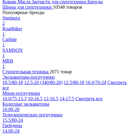
Ковши
Масла
Запчасти для спецтехники
Бренды
Шины для спецтехники
10548 товаров
Популярные бренды
Starmaxx
2
Roadhiker
1
Carlisle
1
SAMSON
1
MRB
1
Строительная техника
2071 товар
Экскаваторы-погрузчики
10.5/80-18
12.5-20 (340/80-20)
12.5/80-18
16.0/70-24
Смотреть
все
Мини-погрузчики
10.0/75-15.3
10-16.5
12-16.5
14-17.5
Смотреть все
Колесные экскаваторы
10.00-20
Телескопические погрузчики
15.5/80-24
Грейдеры
14.00-24