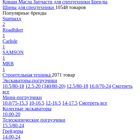
Ковши
Масла
Запчасти для спецтехники
Бренды
Шины для спецтехники
10548 товаров
Популярные бренды
Starmaxx
2
Roadhiker
1
Carlisle
1
SAMSON
1
MRB
1
Строительная техника
2071 товар
Экскаваторы-погрузчики
10.5/80-18
12.5-20 (340/80-20)
12.5/80-18
16.0/70-24
Смотреть
все
Мини-погрузчики
10.0/75-15.3
10-16.5
12-16.5
14-17.5
Смотреть все
Колесные экскаваторы
10.00-20
Телескопические погрузчики
15.5/80-24
Грейдеры
14.00-24