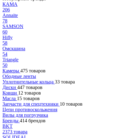
КАМА
206
Annaite
78
SAMSON
60
Hifly
58
Омскшина
54
Triangle
50
Камеры
475 товаров
Ободные ленты
Уплотнительные кольца
33 товара
Диски
447 товаров
Ковши
12 товаров
Масла
15 товаров
Запчасти для спецтехники
10 товаров
Цепи противоскольжения
Вилы для погрузчика
Бренды
414 брендов
BKT
2373 товара
SOLIDEAL