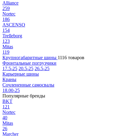
Alliance
259
Nortec
186
ASCENSO
154
Trelleborg
123
Mitas
119
Крупногабаритные шины
1116 товаров
Фронтальные погрузчики
17.5-25
20.5-25
26.5-25
Карьерные шины
Краны
Сочлененные самосвалы
18.00-25
Популярные бренды
BKT
121
Nortec
40
Mitas
26
Marcher