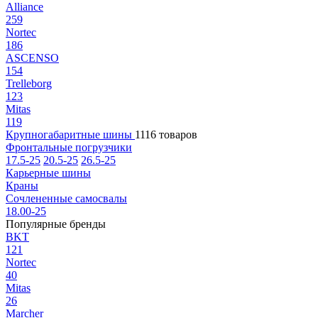
Alliance
259
Nortec
186
ASCENSO
154
Trelleborg
123
Mitas
119
Крупногабаритные шины
1116 товаров
Фронтальные погрузчики
17.5-25
20.5-25
26.5-25
Карьерные шины
Краны
Сочлененные самосвалы
18.00-25
Популярные бренды
BKT
121
Nortec
40
Mitas
26
Marcher