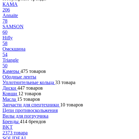
КАМА
206
Annaite
78
SAMSON
60
Hifly
58
Омскшина
54
Triangle
50
Камеры
475 товаров
Ободные ленты
Уплотнительные кольца
33 товара
Диски
447 товаров
Ковши
12 товаров
Масла
15 товаров
Запчасти для спецтехники
10 товаров
Цепи противоскольжения
Вилы для погрузчика
Бренды
414 брендов
BKT
2373 товара
SOLIDEAL