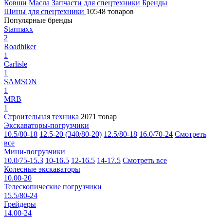
Ковши
Масла
Запчасти для спецтехники
Бренды
Шины для спецтехники
10548 товаров
Популярные бренды
Starmaxx
2
Roadhiker
1
Carlisle
1
SAMSON
1
MRB
1
Строительная техника
2071 товар
Экскаваторы-погрузчики
10.5/80-18
12.5-20 (340/80-20)
12.5/80-18
16.0/70-24
Смотреть
все
Мини-погрузчики
10.0/75-15.3
10-16.5
12-16.5
14-17.5
Смотреть все
Колесные экскаваторы
10.00-20
Телескопические погрузчики
15.5/80-24
Грейдеры
14.00-24