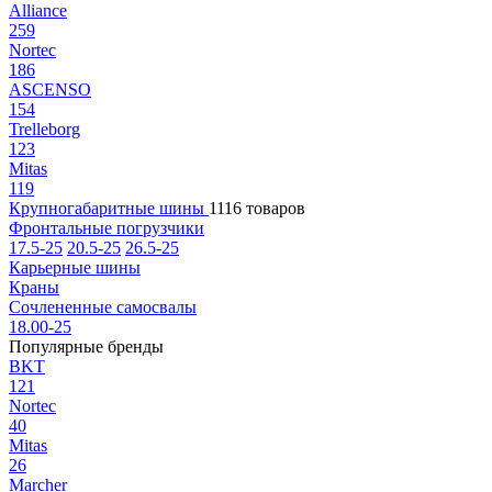
Alliance
259
Nortec
186
ASCENSO
154
Trelleborg
123
Mitas
119
Крупногабаритные шины
1116 товаров
Фронтальные погрузчики
17.5-25
20.5-25
26.5-25
Карьерные шины
Краны
Сочлененные самосвалы
18.00-25
Популярные бренды
BKT
121
Nortec
40
Mitas
26
Marcher