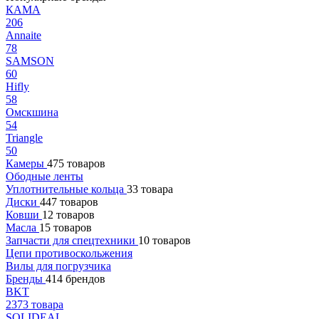
КАМА
206
Annaite
78
SAMSON
60
Hifly
58
Омскшина
54
Triangle
50
Камеры
475 товаров
Ободные ленты
Уплотнительные кольца
33 товара
Диски
447 товаров
Ковши
12 товаров
Масла
15 товаров
Запчасти для спецтехники
10 товаров
Цепи противоскольжения
Вилы для погрузчика
Бренды
414 брендов
BKT
2373 товара
SOLIDEAL