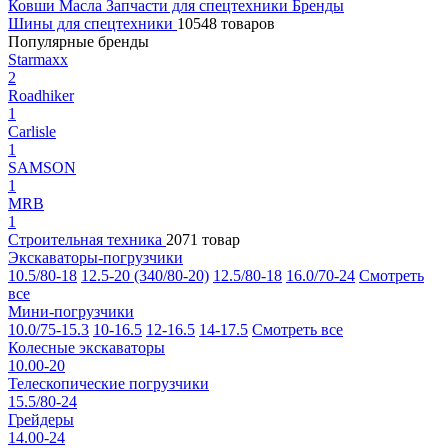
Ковши
Масла
Запчасти для спецтехники
Бренды
Шины для спецтехники
10548 товаров
Популярные бренды
Starmaxx
2
Roadhiker
1
Carlisle
1
SAMSON
1
MRB
1
Строительная техника
2071 товар
Экскаваторы-погрузчики
10.5/80-18
12.5-20 (340/80-20)
12.5/80-18
16.0/70-24
Смотреть
все
Мини-погрузчики
10.0/75-15.3
10-16.5
12-16.5
14-17.5
Смотреть все
Колесные экскаваторы
10.00-20
Телескопические погрузчики
15.5/80-24
Грейдеры
14.00-24