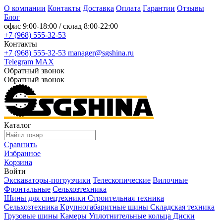
О компании
Контакты
Доставка
Оплата
Гарантии
Отзывы
Блог
офис
9:00-18:00
/ склад
8:00-22:00
+7 (968) 555-32-53
Контакты
+7 (968) 555-32-53
manager@sgshina.ru
Telegram
MAX
Обратный звонок
Обратный звонок
Каталог
Сравнить
Избранное
Корзина
Войти
Экскаваторы-погрузчики
Телескопические
Вилочные
Фронтальные
Сельхозтехника
Шины для спецтехники
Строительная техника
Сельхозтехника
Крупногабаритные шины
Складская техника
Грузовые шины
Камеры
Уплотнительные кольца
Диски