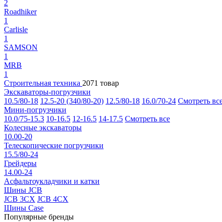
2
Roadhiker
1
Carlisle
1
SAMSON
1
MRB
1
Строительная техника
2071 товар
Экскаваторы-погрузчики
10.5/80-18
12.5-20 (340/80-20)
12.5/80-18
16.0/70-24
Смотреть вс
Мини-погрузчики
10.0/75-15.3
10-16.5
12-16.5
14-17.5
Смотреть все
Колесные экскаваторы
10.00-20
Телескопические погрузчики
15.5/80-24
Грейдеры
14.00-24
Асфальтоукладчики и катки
Шины JCB
JCB 3CX
JCB 4CX
Шины Case
Популярные бренды