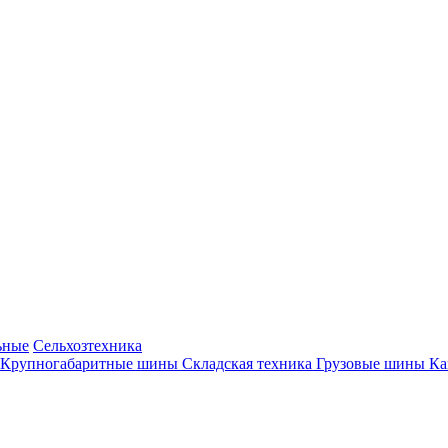
ьные
Сельхозтехника
Крупногабаритные шины
Складская техника
Грузовые шины
К