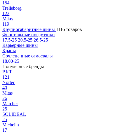
154
Trelleborg
123
Mitas
119
Крупногабаритные шины
1116 товаров
Фронтальные погрузчики
17.5-25
20.5-25
26.5-25
Карьерные шины
Краны
Сочлененные самосвалы
18.00-25
Популярные бренды
BKT
121
Nortec
40
Mitas
26
Marcher
25
SOLIDEAL
25
Michelin
17