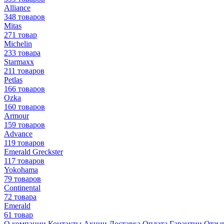
Alliance
348 товаров
Mitas
271 товар
Michelin
233 товара
Starmaxx
211 товаров
Petlas
166 товаров
Ozka
160 товаров
Armour
159 товаров
Advance
119 товаров
Emerald Greckster
117 товаров
Yokohama
79 товаров
Continental
72 товара
Emerald
61 товар
О компании
Контакты
Акции
Доставка
Оплата
Гарантии
Отзы