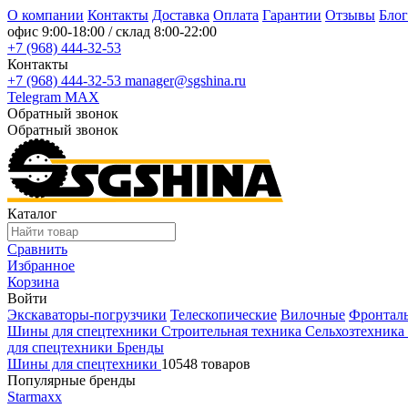
О компании
Контакты
Доставка
Оплата
Гарантии
Отзывы
Блог
офис
9:00-18:00
/ склад
8:00-22:00
+7 (968) 444-32-53
Контакты
+7 (968) 444-32-53
manager@sgshina.ru
Telegram
MAX
Обратный звонок
Обратный звонок
Каталог
Сравнить
Избранное
Корзина
Войти
Экскаваторы-погрузчики
Телескопические
Вилочные
Фронтал
Шины для спецтехники
Строительная техника
Сельхозтехника
для спецтехники
Бренды
Шины для спецтехники
10548 товаров
Популярные бренды
Starmaxx