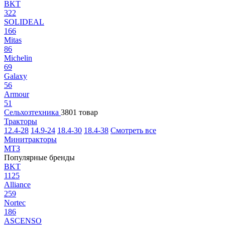
BKT
322
SOLIDEAL
166
Mitas
86
Michelin
69
Galaxy
56
Armour
51
Сельхозтехника
3801 товар
Тракторы
12.4-28
14.9-24
18.4-30
18.4-38
Смотреть все
Минитракторы
МТЗ
Популярные бренды
BKT
1125
Alliance
259
Nortec
186
ASCENSO