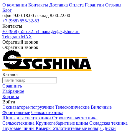
О компании
Контакты
Доставка
Оплата
Гарантии
Отзывы
Блог
офис
9:00-18:00
/ склад
8:00-22:00
+7 (968) 555-32-53
Контакты
+7 (968) 555-32-53
manager@sgshina.ru
Telegram
MAX
Обратный звонок
Обратный звонок
Каталог
Сравнить
Избранное
Корзина
Войти
Экскаваторы-погрузчики
Телескопические
Вилочные
Фронтальные
Сельхозтехника
Шины для спецтехники
Строительная техника
Сельхозтехника
Крупногабаритные шины
Складская техника
Грузовые шины
Камеры
Уплотнительные кольца
Диски