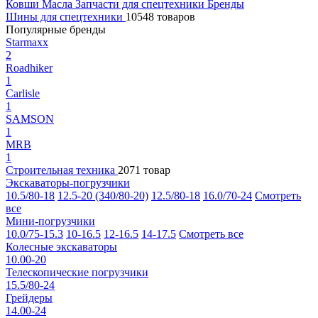
Ковши
Масла
Запчасти для спецтехники
Бренды
Шины для спецтехники
10548 товаров
Популярные бренды
Starmaxx
2
Roadhiker
1
Carlisle
1
SAMSON
1
MRB
1
Строительная техника
2071 товар
Экскаваторы-погрузчики
10.5/80-18
12.5-20 (340/80-20)
12.5/80-18
16.0/70-24
Смотреть
все
Мини-погрузчики
10.0/75-15.3
10-16.5
12-16.5
14-17.5
Смотреть все
Колесные экскаваторы
10.00-20
Телескопические погрузчики
15.5/80-24
Грейдеры
14.00-24