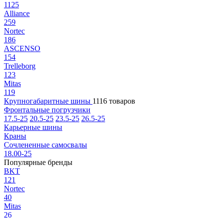
1125
Alliance
259
Nortec
186
ASCENSO
154
Trelleborg
123
Mitas
119
Крупногабаритные шины
1116 товаров
Фронтальные погрузчики
17.5-25
20.5-25
23.5-25
26.5-25
Карьерные шины
Краны
Сочлененные самосвалы
18.00-25
Популярные бренды
BKT
121
Nortec
40
Mitas
26