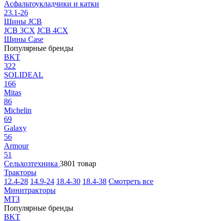
Асфальтоукладчики и катки
23.1-26
Шины JCB
JCB 3CX
JCB 4CX
Шины Case
Популярные бренды
BKT
322
SOLIDEAL
166
Mitas
86
Michelin
69
Galaxy
56
Armour
51
Сельхозтехника
3801 товар
Тракторы
12.4-28
14.9-24
18.4-30
18.4-38
Смотреть все
Минитракторы
МТЗ
Популярные бренды
BKT