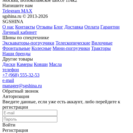
Москва, Волоколамское шоссе 114к2
Напишите нам
Telegram
MAX
sgshina.ru © 2013-2026
SGSHINA
О нас
Контакты
Отзывы
Блог
Доставка
Оплата
Гарантии
Личный кабинет
Шины по спецтехнике
Экскаваторы-погрузчики
Телескопические
Вилочные
Фронтальные
Колесные
Мини-погрузчики
Тракторы
Наши бренды
Другие товары
Диски
Камеры
Ковши
Масла
телефон
+7 (968) 555-32-53
e-mail
manager@sgshina.ru
Обратный звонок
Авторизация
Введите данные, если уже есть аккаунт, либо перейдите к
регистрации
Войти
Регистрация