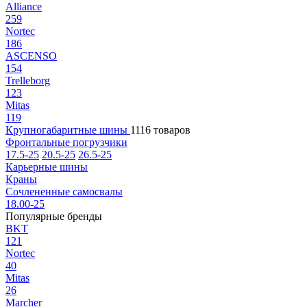
Alliance
259
Nortec
186
ASCENSO
154
Trelleborg
123
Mitas
119
Крупногабаритные шины
1116 товаров
Фронтальные погрузчики
17.5-25
20.5-25
26.5-25
Карьерные шины
Краны
Сочлененные самосвалы
18.00-25
Популярные бренды
BKT
121
Nortec
40
Mitas
26
Marcher