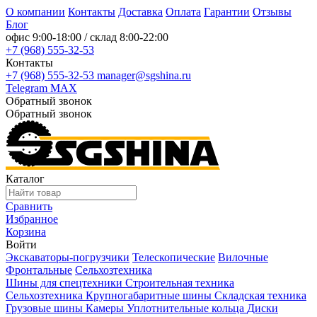
О компании
Контакты
Доставка
Оплата
Гарантии
Отзывы
Блог
офис
9:00-18:00
/ склад
8:00-22:00
+7 (968) 555-32-53
Контакты
+7 (968) 555-32-53
manager@sgshina.ru
Telegram
MAX
Обратный звонок
Обратный звонок
Каталог
Сравнить
Избранное
Корзина
Войти
Экскаваторы-погрузчики
Телескопические
Вилочные
Фронтальные
Сельхозтехника
Шины для спецтехники
Строительная техника
Сельхозтехника
Крупногабаритные шины
Складская техника
Грузовые шины
Камеры
Уплотнительные кольца
Диски