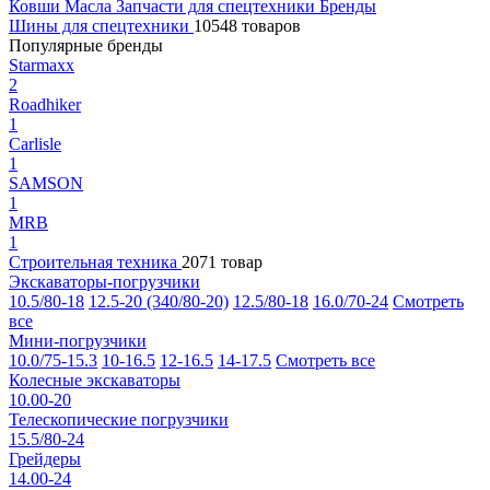
Ковши
Масла
Запчасти для спецтехники
Бренды
Шины для спецтехники
10548 товаров
Популярные бренды
Starmaxx
2
Roadhiker
1
Carlisle
1
SAMSON
1
MRB
1
Строительная техника
2071 товар
Экскаваторы-погрузчики
10.5/80-18
12.5-20 (340/80-20)
12.5/80-18
16.0/70-24
Смотреть
все
Мини-погрузчики
10.0/75-15.3
10-16.5
12-16.5
14-17.5
Смотреть все
Колесные экскаваторы
10.00-20
Телескопические погрузчики
15.5/80-24
Грейдеры
14.00-24