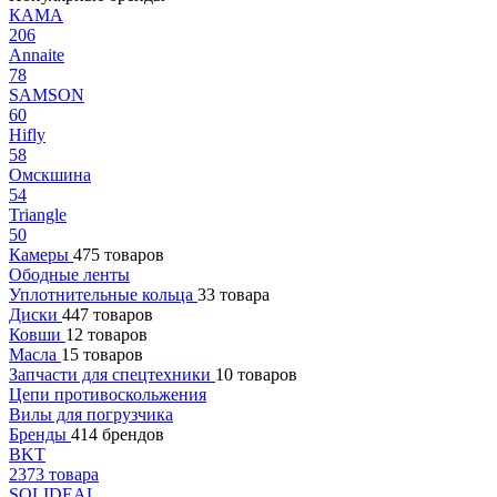
КАМА
206
Annaite
78
SAMSON
60
Hifly
58
Омскшина
54
Triangle
50
Камеры
475 товаров
Ободные ленты
Уплотнительные кольца
33 товара
Диски
447 товаров
Ковши
12 товаров
Масла
15 товаров
Запчасти для спецтехники
10 товаров
Цепи противоскольжения
Вилы для погрузчика
Бренды
414 брендов
BKT
2373 товара
SOLIDEAL