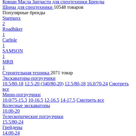
Ковши
Масла
Запчасти для спецтехники
Бренды
Шины для спецтехники
10548 товаров
Популярные бренды
Starmaxx
2
Roadhiker
1
Carlisle
1
SAMSON
1
MRB
1
Строительная техника
2071 товар
Экскаваторы-погрузчики
10.5/80-18
12.5-20 (340/80-20)
12.5/80-18
16.0/70-24
Смотреть
все
Мини-погрузчики
10.0/75-15.3
10-16.5
12-16.5
14-17.5
Смотреть все
Колесные экскаваторы
10.00-20
Телескопические погрузчики
15.5/80-24
Грейдеры
14.00-24