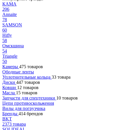
КАМА
206
Annaite
78
SAMSON
60
Hifly
58
Омскшина
54
Triangle
50
Камеры
475 товаров
Ободные ленты
Уплотнительные кольца
33 товара
Диски
447 товаров
Ковши
12 товаров
Масла
15 товаров
Запчасти для спецтехники
10 товаров
Цепи противоскольжения
Вилы для погрузчика
Бренды
414 брендов
BKT
2373 товара
SOLIDEAL