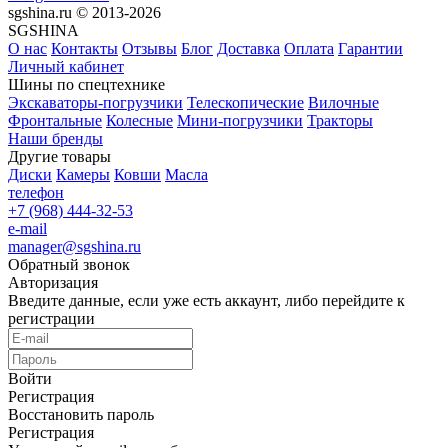
sgshina.ru © 2013-2026
SGSHINA
О нас
Контакты
Отзывы
Блог
Доставка
Оплата
Гарантии
Личный кабинет
Шины по спецтехнике
Экскаваторы-погрузчики
Телескопические
Вилочные
Фронтальные
Колесные
Мини-погрузчики
Тракторы
Наши бренды
Другие товары
Диски
Камеры
Ковши
Масла
телефон
+7 (968) 444-32-53
e-mail
manager@sgshina.ru
Обратный звонок
Авторизация
Введите данные, если уже есть аккаунт, либо перейдите к
регистрации
Войти
Регистрация
Восстановить пароль
Регистрация