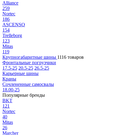
Alliance
259
Nortec
186
ASCENSO
154
Trelleborg
123
Mitas
119
Крупногабаритные шины
1116 товаров
Фронтальные погрузчики
17.5-25
20.5-25
26.5-25
Карьерные шины
Краны
Сочлененные самосвалы
18.00-25
Популярные бренды
BKT
121
Nortec
40
Mitas
26
Marcher