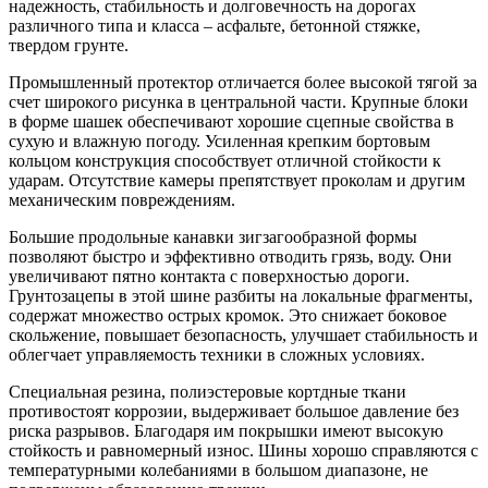
надежность, стабильность и долговечность на дорогах
различного типа и класса – асфальте, бетонной стяжке,
твердом грунте.
Промышленный протектор отличается более высокой тягой за
счет широкого рисунка в центральной части. Крупные блоки
в форме шашек обеспечивают хорошие сцепные свойства в
сухую и влажную погоду. Усиленная крепким бортовым
кольцом конструкция способствует отличной стойкости к
ударам. Отсутствие камеры препятствует проколам и другим
механическим повреждениям.
Большие продольные канавки зигзагообразной формы
позволяют быстро и эффективно отводить грязь, воду. Они
увеличивают пятно контакта с поверхностью дороги.
Грунтозацепы в этой шине разбиты на локальные фрагменты,
содержат множество острых кромок. Это снижает боковое
скольжение, повышает безопасность, улучшает стабильность и
облегчает управляемость техники в сложных условиях.
Специальная резина, полиэстеровые кортдные ткани
противостоят коррозии, выдерживает большое давление без
риска разрывов. Благодаря им покрышки имеют высокую
стойкость и равномерный износ. Шины хорошо справляются с
температурными колебаниями в большом диапазоне, не