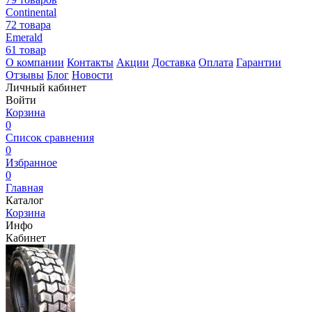
Continental
72 товара
Emerald
61 товар
О компании
Контакты
Акции
Доставка
Оплата
Гарантии
Отзывы
Блог
Новости
Личный кабинет
Войти
Корзина
0
Список сравнения
0
Избранное
0
Главная
Каталог
Корзина
Инфо
Кабинет