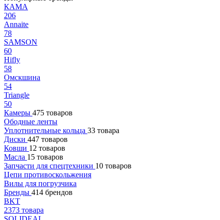
КАМА
206
Annaite
78
SAMSON
60
Hifly
58
Омскшина
54
Triangle
50
Камеры
475 товаров
Ободные ленты
Уплотнительные кольца
33 товара
Диски
447 товаров
Ковши
12 товаров
Масла
15 товаров
Запчасти для спецтехники
10 товаров
Цепи противоскольжения
Вилы для погрузчика
Бренды
414 брендов
BKT
2373 товара
SOLIDEAL