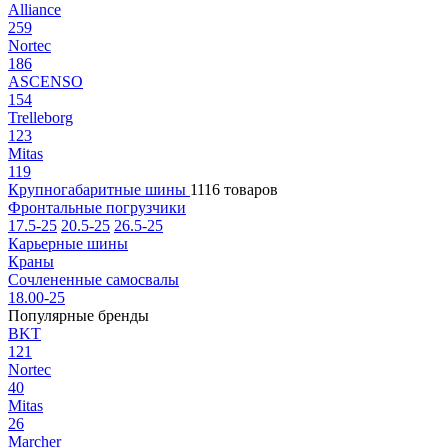
Alliance
259
Nortec
186
ASCENSO
154
Trelleborg
123
Mitas
119
Крупногабаритные шины
1116 товаров
Фронтальные погрузчики
17.5-25
20.5-25
26.5-25
Карьерные шины
Краны
Сочлененные самосвалы
18.00-25
Популярные бренды
BKT
121
Nortec
40
Mitas
26
Marcher