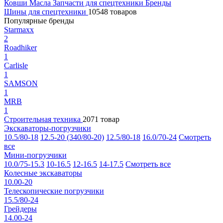
Ковши
Масла
Запчасти для спецтехники
Бренды
Шины для спецтехники
10548 товаров
Популярные бренды
Starmaxx
2
Roadhiker
1
Carlisle
1
SAMSON
1
MRB
1
Строительная техника
2071 товар
Экскаваторы-погрузчики
10.5/80-18
12.5-20 (340/80-20)
12.5/80-18
16.0/70-24
Смотреть
все
Мини-погрузчики
10.0/75-15.3
10-16.5
12-16.5
14-17.5
Смотреть все
Колесные экскаваторы
10.00-20
Телескопические погрузчики
15.5/80-24
Грейдеры
14.00-24