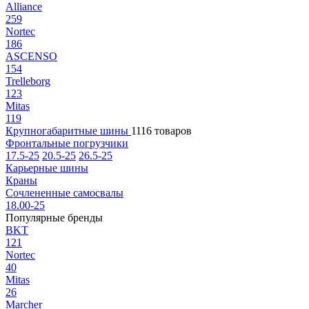
Alliance
259
Nortec
186
ASCENSO
154
Trelleborg
123
Mitas
119
Крупногабаритные шины
1116 товаров
Фронтальные погрузчики
17.5-25
20.5-25
26.5-25
Карьерные шины
Краны
Сочлененные самосвалы
18.00-25
Популярные бренды
BKT
121
Nortec
40
Mitas
26
Marcher