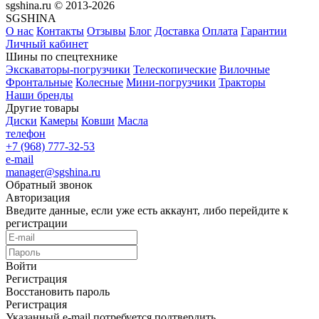
sgshina.ru © 2013-2026
SGSHINA
О нас
Контакты
Отзывы
Блог
Доставка
Оплата
Гарантии
Личный кабинет
Шины по спецтехнике
Экскаваторы-погрузчики
Телескопические
Вилочные
Фронтальные
Колесные
Мини-погрузчики
Тракторы
Наши бренды
Другие товары
Диски
Камеры
Ковши
Масла
телефон
+7 (968) 777-32-53
e-mail
manager@sgshina.ru
Обратный звонок
Авторизация
Введите данные, если уже есть аккаунт, либо перейдите к
регистрации
Войти
Регистрация
Восстановить пароль
Регистрация
Указанный e-mail потребуется подтвердить