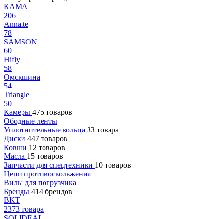
КАМА
206
Annaite
78
SAMSON
60
Hifly
58
Омскшина
54
Triangle
50
Камеры
475 товаров
Ободные ленты
Уплотнительные кольца
33 товара
Диски
447 товаров
Ковши
12 товаров
Масла
15 товаров
Запчасти для спецтехники
10 товаров
Цепи противоскольжения
Вилы для погрузчика
Бренды
414 брендов
BKT
2373 товара
SOLIDEAL