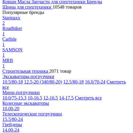
Ковши
Масла
Запчасти для спецтехники
Бренды
Шины для спецтехники
10548 товаров
Популярные бренды
Starmaxx
2
Roadhiker
1
Carlisle
1
SAMSON
1
MRB
1
Строительная техника
2071 товар
Экскаваторы-погрузчики
10.5/80-18
12.5-20 (340/80-20)
12.5/80-18
16.0/70-24
Смотреть
все
Мини-погрузчики
10.0/75-15.3
10-16.5
12-16.5
14-17.5
Смотреть все
Колесные экскаваторы
10.00-20
Телескопические погрузчики
15.5/80-24
Грейдеры
14.00-24