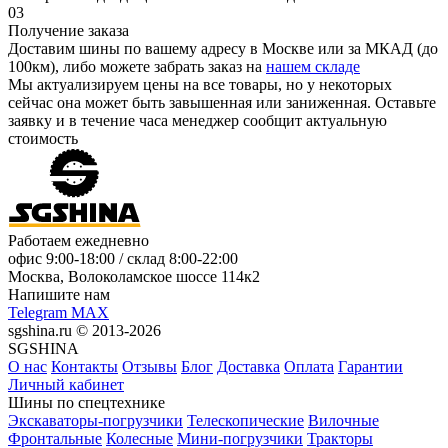
03
Получение заказа
Доставим шины по вашему адресу в Москве или за МКАД (до
100км), либо можете забрать заказ на
нашем складе
Мы актуализируем цены на все товары, но у некоторых
сейчас она может быть завышенная или заниженная.
Оставьте
заявку
и в течение часа менеджер сообщит актуальную
стоимость
Работаем ежедневно
офис
9:00-18:00
/ склад
8:00-22:00
Москва, Волоколамское шоссе 114к2
Напишите нам
Telegram
MAX
sgshina.ru © 2013-2026
SGSHINA
О нас
Контакты
Отзывы
Блог
Доставка
Оплата
Гарантии
Личный кабинет
Шины по спецтехнике
Экскаваторы-погрузчики
Телескопические
Вилочные
Фронтальные
Колесные
Мини-погрузчики
Тракторы