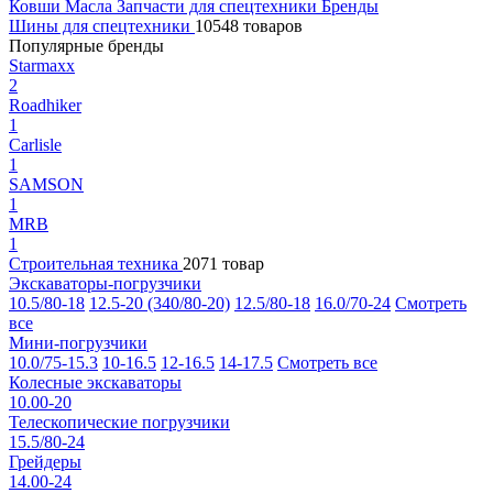
Ковши
Масла
Запчасти для спецтехники
Бренды
Шины для спецтехники
10548 товаров
Популярные бренды
Starmaxx
2
Roadhiker
1
Carlisle
1
SAMSON
1
MRB
1
Строительная техника
2071 товар
Экскаваторы-погрузчики
10.5/80-18
12.5-20 (340/80-20)
12.5/80-18
16.0/70-24
Смотреть
все
Мини-погрузчики
10.0/75-15.3
10-16.5
12-16.5
14-17.5
Смотреть все
Колесные экскаваторы
10.00-20
Телескопические погрузчики
15.5/80-24
Грейдеры
14.00-24