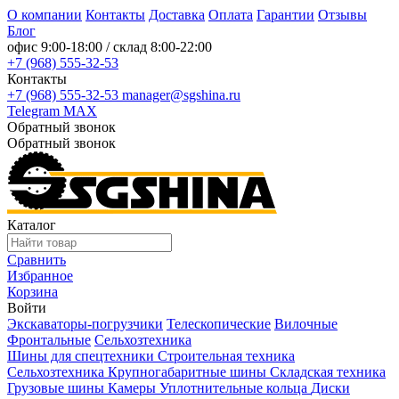
О компании
Контакты
Доставка
Оплата
Гарантии
Отзывы
Блог
офис
9:00-18:00
/ склад
8:00-22:00
+7 (968) 555-32-53
Контакты
+7 (968) 555-32-53
manager@sgshina.ru
Telegram
MAX
Обратный звонок
Обратный звонок
Каталог
Сравнить
Избранное
Корзина
Войти
Экскаваторы-погрузчики
Телескопические
Вилочные
Фронтальные
Сельхозтехника
Шины для спецтехники
Строительная техника
Сельхозтехника
Крупногабаритные шины
Складская техника
Грузовые шины
Камеры
Уплотнительные кольца
Диски