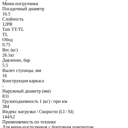
Мини-погрузчики
Посадочный диаметр
16.5
Слойность
12PR
Тип TT/TL
TL
Обод
9.75
Вес (кг)
26.1кг
Давление, бар
5.5
Вылет ступицы, мм
16
Конструкция каркаса
-
Наружный диаметр (мм)
831
Грузоподъемность 1 (кг) / при км
384
Индекс нагрузки / Скорости (LI / SI)
144A2
Применяемость по технике
Для мини-погрузчиков с бортовым поворотом