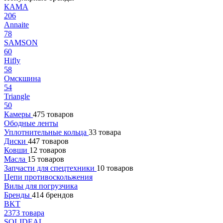
КАМА
206
Annaite
78
SAMSON
60
Hifly
58
Омскшина
54
Triangle
50
Камеры
475 товаров
Ободные ленты
Уплотнительные кольца
33 товара
Диски
447 товаров
Ковши
12 товаров
Масла
15 товаров
Запчасти для спецтехники
10 товаров
Цепи противоскольжения
Вилы для погрузчика
Бренды
414 брендов
BKT
2373 товара
SOLIDEAL