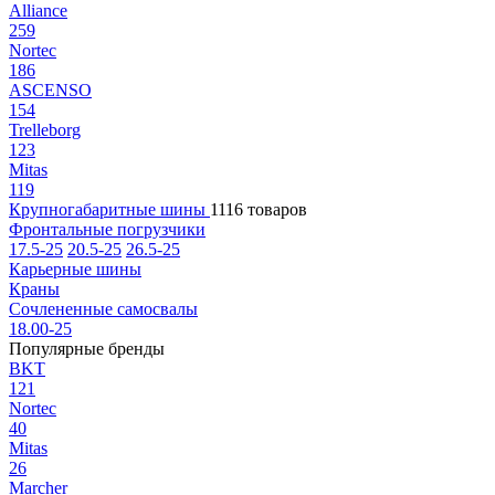
Alliance
259
Nortec
186
ASCENSO
154
Trelleborg
123
Mitas
119
Крупногабаритные шины
1116 товаров
Фронтальные погрузчики
17.5-25
20.5-25
26.5-25
Карьерные шины
Краны
Сочлененные самосвалы
18.00-25
Популярные бренды
BKT
121
Nortec
40
Mitas
26
Marcher