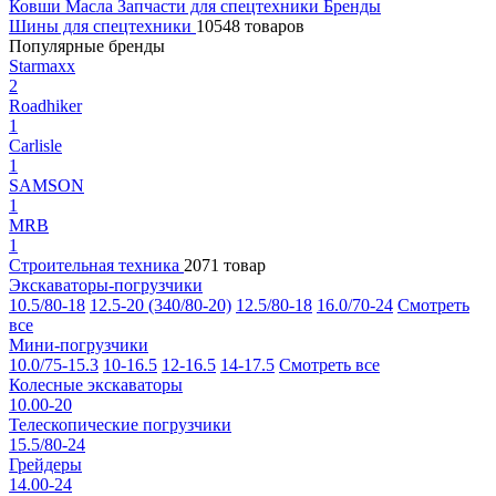
Ковши
Масла
Запчасти для спецтехники
Бренды
Шины для спецтехники
10548 товаров
Популярные бренды
Starmaxx
2
Roadhiker
1
Carlisle
1
SAMSON
1
MRB
1
Строительная техника
2071 товар
Экскаваторы-погрузчики
10.5/80-18
12.5-20 (340/80-20)
12.5/80-18
16.0/70-24
Смотреть
все
Мини-погрузчики
10.0/75-15.3
10-16.5
12-16.5
14-17.5
Смотреть все
Колесные экскаваторы
10.00-20
Телескопические погрузчики
15.5/80-24
Грейдеры
14.00-24