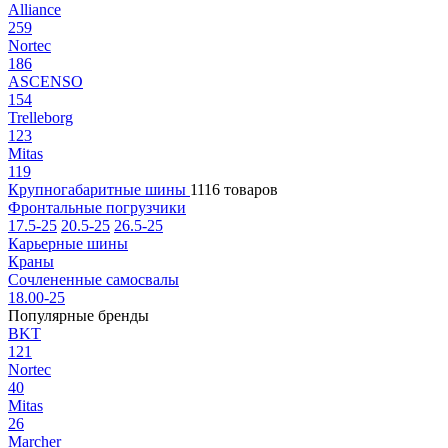
Alliance
259
Nortec
186
ASCENSO
154
Trelleborg
123
Mitas
119
Крупногабаритные шины
1116 товаров
Фронтальные погрузчики
17.5-25
20.5-25
26.5-25
Карьерные шины
Краны
Сочлененные самосвалы
18.00-25
Популярные бренды
BKT
121
Nortec
40
Mitas
26
Marcher