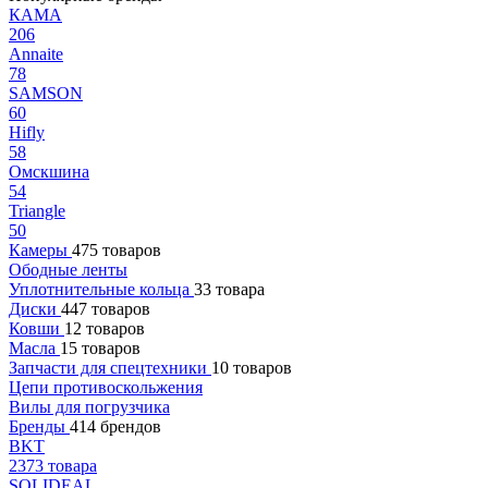
КАМА
206
Annaite
78
SAMSON
60
Hifly
58
Омскшина
54
Triangle
50
Камеры
475 товаров
Ободные ленты
Уплотнительные кольца
33 товара
Диски
447 товаров
Ковши
12 товаров
Масла
15 товаров
Запчасти для спецтехники
10 товаров
Цепи противоскольжения
Вилы для погрузчика
Бренды
414 брендов
BKT
2373 товара
SOLIDEAL