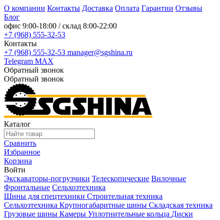
О компании
Контакты
Доставка
Оплата
Гарантии
Отзывы
Блог
офис
9:00-18:00
/ склад
8:00-22:00
+7 (968) 555-32-53
Контакты
+7 (968) 555-32-53
manager@sgshina.ru
Telegram
MAX
Обратный звонок
Обратный звонок
Каталог
Сравнить
Избранное
Корзина
Войти
Экскаваторы-погрузчики
Телескопические
Вилочные
Фронтальные
Сельхозтехника
Шины для спецтехники
Строительная техника
Сельхозтехника
Крупногабаритные шины
Складская техника
Грузовые шины
Камеры
Уплотнительные кольца
Диски