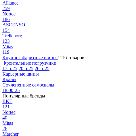
Alliance
259
Nortec
186
ASCENSO
154
Trelleborg
123
Mitas
119
Крупногабаритные шины
1116 товаров
Фронтальные погрузчики
17.5-25
20.5-25
26.5-25
Карьерные шины
Краны
Сочлененные самосвалы
18.00-25
Популярные бренды
BKT
121
Nortec
40
Mitas
26
Marcher