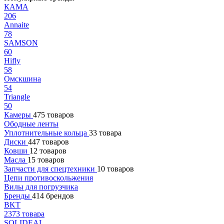
КАМА
206
Annaite
78
SAMSON
60
Hifly
58
Омскшина
54
Triangle
50
Камеры
475 товаров
Ободные ленты
Уплотнительные кольца
33 товара
Диски
447 товаров
Ковши
12 товаров
Масла
15 товаров
Запчасти для спецтехники
10 товаров
Цепи противоскольжения
Вилы для погрузчика
Бренды
414 брендов
BKT
2373 товара
SOLIDEAL