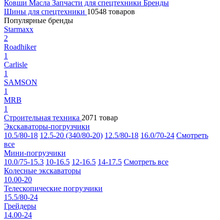
Ковши
Масла
Запчасти для спецтехники
Бренды
Шины для спецтехники
10548 товаров
Популярные бренды
Starmaxx
2
Roadhiker
1
Carlisle
1
SAMSON
1
MRB
1
Строительная техника
2071 товар
Экскаваторы-погрузчики
10.5/80-18
12.5-20 (340/80-20)
12.5/80-18
16.0/70-24
Смотреть
все
Мини-погрузчики
10.0/75-15.3
10-16.5
12-16.5
14-17.5
Смотреть все
Колесные экскаваторы
10.00-20
Телескопические погрузчики
15.5/80-24
Грейдеры
14.00-24