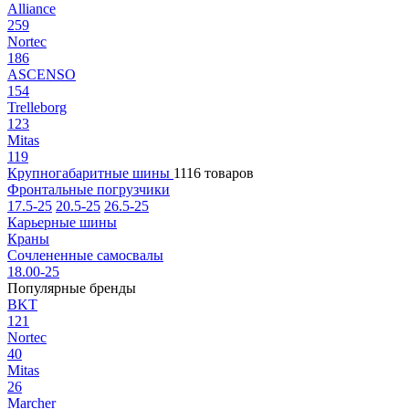
Alliance
259
Nortec
186
ASCENSO
154
Trelleborg
123
Mitas
119
Крупногабаритные шины
1116 товаров
Фронтальные погрузчики
17.5-25
20.5-25
26.5-25
Карьерные шины
Краны
Сочлененные самосвалы
18.00-25
Популярные бренды
BKT
121
Nortec
40
Mitas
26
Marcher