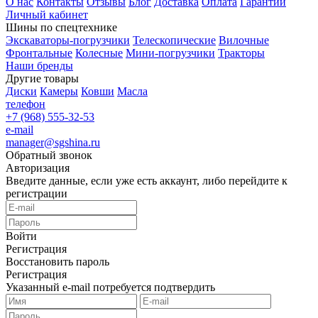
О нас
Контакты
Отзывы
Блог
Доставка
Оплата
Гарантии
Личный кабинет
Шины по спецтехнике
Экскаваторы-погрузчики
Телескопические
Вилочные
Фронтальные
Колесные
Мини-погрузчики
Тракторы
Наши бренды
Другие товары
Диски
Камеры
Ковши
Масла
телефон
+7 (968) 555-32-53
e-mail
manager@sgshina.ru
Обратный звонок
Авторизация
Введите данные, если уже есть аккаунт, либо перейдите к
регистрации
Войти
Регистрация
Восстановить пароль
Регистрация
Указанный e-mail потребуется подтвердить