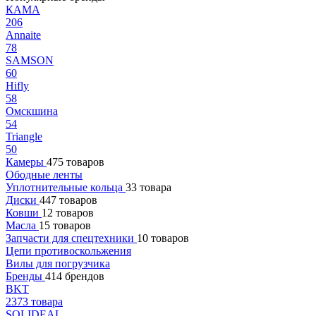
КАМА
206
Annaite
78
SAMSON
60
Hifly
58
Омскшина
54
Triangle
50
Камеры
475 товаров
Ободные ленты
Уплотнительные кольца
33 товара
Диски
447 товаров
Ковши
12 товаров
Масла
15 товаров
Запчасти для спецтехники
10 товаров
Цепи противоскольжения
Вилы для погрузчика
Бренды
414 брендов
BKT
2373 товара
SOLIDEAL