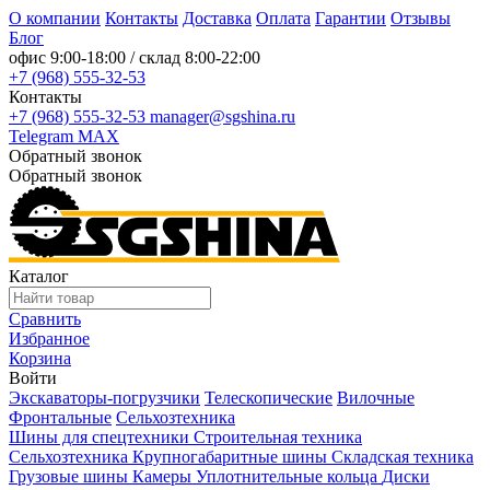
О компании
Контакты
Доставка
Оплата
Гарантии
Отзывы
Блог
офис
9:00-18:00
/ склад
8:00-22:00
+7 (968) 555-32-53
Контакты
+7 (968) 555-32-53
manager@sgshina.ru
Telegram
MAX
Обратный звонок
Обратный звонок
Каталог
Сравнить
Избранное
Корзина
Войти
Экскаваторы-погрузчики
Телескопические
Вилочные
Фронтальные
Сельхозтехника
Шины для спецтехники
Строительная техника
Сельхозтехника
Крупногабаритные шины
Складская техника
Грузовые шины
Камеры
Уплотнительные кольца
Диски