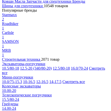
Ковши
Масла
Запчасти для спецтехники
Бренды
Шины для спецтехники
10548 товаров
Популярные бренды
Starmaxx
2
Roadhiker
1
Carlisle
1
SAMSON
1
MRB
1
Строительная техника
2071 товар
Экскаваторы-погрузчики
10.5/80-18
12.5-20 (340/80-20)
12.5/80-18
16.0/70-24
Смотреть
все
Мини-погрузчики
10.0/75-15.3
10-16.5
12-16.5
14-17.5
Смотреть все
Колесные экскаваторы
10.00-20
Телескопические погрузчики
15.5/80-24
Грейдеры
14.00-24