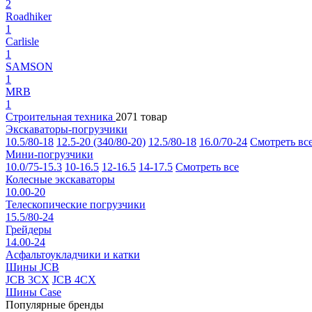
2
Roadhiker
1
Carlisle
1
SAMSON
1
MRB
1
Строительная техника
2071 товар
Экскаваторы-погрузчики
10.5/80-18
12.5-20 (340/80-20)
12.5/80-18
16.0/70-24
Смотреть вс
Мини-погрузчики
10.0/75-15.3
10-16.5
12-16.5
14-17.5
Смотреть все
Колесные экскаваторы
10.00-20
Телескопические погрузчики
15.5/80-24
Грейдеры
14.00-24
Асфальтоукладчики и катки
Шины JCB
JCB 3CX
JCB 4CX
Шины Case
Популярные бренды