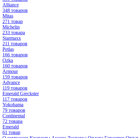
Alliance
348 товаров
Mitas
271 товар
Michelin
233 товара
Starmaxx
211 товаров
Petlas
166 товаров
Ozka
160 товаров
Armour
159 товаров
Advance
119 товаров
Emerald Greckster
117 товаров
Yokohama
79 товаров
Continental
72 товара
Emerald
61 товар
О компании
Контакты
Акции
Доставка
Оплата
Гарантии
Отзы