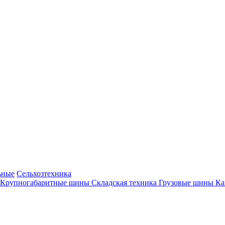
ьные
Сельхозтехника
Крупногабаритные шины
Складская техника
Грузовые шины
К