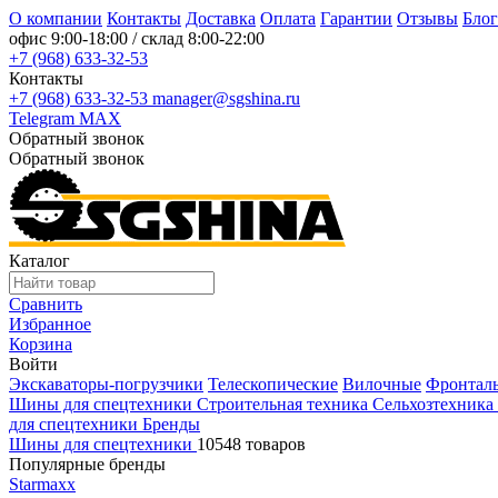
О компании
Контакты
Доставка
Оплата
Гарантии
Отзывы
Блог
офис
9:00-18:00
/ склад
8:00-22:00
+7 (968) 633-32-53
Контакты
+7 (968) 633-32-53
manager@sgshina.ru
Telegram
MAX
Обратный звонок
Обратный звонок
Каталог
Сравнить
Избранное
Корзина
Войти
Экскаваторы-погрузчики
Телескопические
Вилочные
Фронтал
Шины для спецтехники
Строительная техника
Сельхозтехника
для спецтехники
Бренды
Шины для спецтехники
10548 товаров
Популярные бренды
Starmaxx