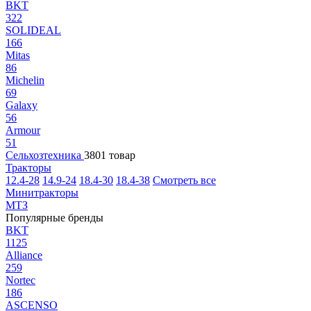
BKT
322
SOLIDEAL
166
Mitas
86
Michelin
69
Galaxy
56
Armour
51
Сельхозтехника
3801 товар
Тракторы
12.4-28
14.9-24
18.4-30
18.4-38
Смотреть все
Минитракторы
МТЗ
Популярные бренды
BKT
1125
Alliance
259
Nortec
186
ASCENSO