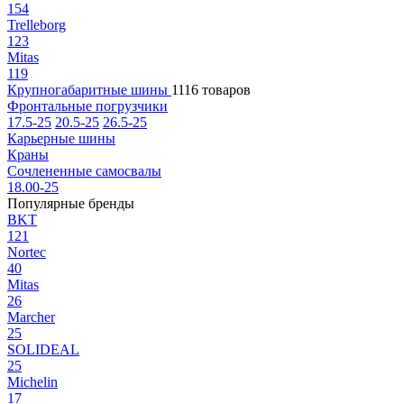
154
Trelleborg
123
Mitas
119
Крупногабаритные шины
1116 товаров
Фронтальные погрузчики
17.5-25
20.5-25
26.5-25
Карьерные шины
Краны
Сочлененные самосвалы
18.00-25
Популярные бренды
BKT
121
Nortec
40
Mitas
26
Marcher
25
SOLIDEAL
25
Michelin
17