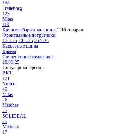
154
Trelleborg
123
Mitas
119
Крупногабаритные шины
1116 товаров
Фронтальные погрузчики
17.5-25
20.5-25
26.5-25
Карьерные шины
Краны
Сочлененные самосвалы
18.00-25
Популярные бренды
BKT
121
Nortec
40
Mitas
26
Marcher
25
SOLIDEAL
25
Michelin
17