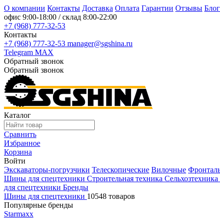
О компании
Контакты
Доставка
Оплата
Гарантии
Отзывы
Блог
офис
9:00-18:00
/ склад
8:00-22:00
+7 (968) 777-32-53
Контакты
+7 (968) 777-32-53
manager@sgshina.ru
Telegram
MAX
Обратный звонок
Обратный звонок
Каталог
Сравнить
Избранное
Корзина
Войти
Экскаваторы-погрузчики
Телескопические
Вилочные
Фронтал
Шины для спецтехники
Строительная техника
Сельхозтехника
для спецтехники
Бренды
Шины для спецтехники
10548 товаров
Популярные бренды
Starmaxx