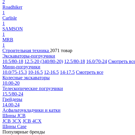
2
Roadhiker
1
Carlisle
1
SAMSON
1
MRB
1
Строительная техника
2071 товар
Экскаваторы-погрузчики
10.5/80-18
12.5-20 (340/80-20)
12.5/80-18
16.0/70-24
Смотреть вс
Мини-погрузчики
10.0/75-15.3
10-16.5
12-16.5
14-17.5
Смотреть все
Колесные экскаваторы
10.00-20
Телескопические погрузчики
15.5/80-24
Грейдеры
14.00-24
Асфальтоукладчики и катки
Шины JCB
JCB 3CX
JCB 4CX
Шины Case
Популярные бренды