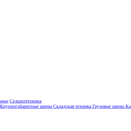
ьные
Сельхозтехника
Крупногабаритные шины
Складская техника
Грузовые шины
К