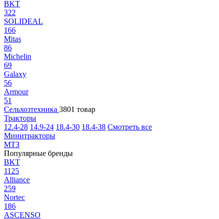
BKT
322
SOLIDEAL
166
Mitas
86
Michelin
69
Galaxy
56
Armour
51
Сельхозтехника
3801 товар
Тракторы
12.4-28
14.9-24
18.4-30
18.4-38
Смотреть все
Минитракторы
МТЗ
Популярные бренды
BKT
1125
Alliance
259
Nortec
186
ASCENSO