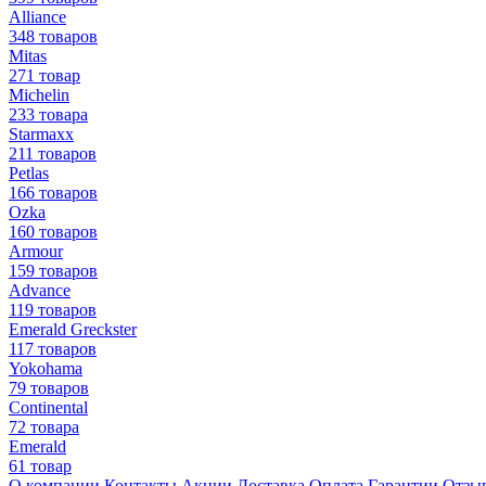
Alliance
348 товаров
Mitas
271 товар
Michelin
233 товара
Starmaxx
211 товаров
Petlas
166 товаров
Ozka
160 товаров
Armour
159 товаров
Advance
119 товаров
Emerald Greckster
117 товаров
Yokohama
79 товаров
Continental
72 товара
Emerald
61 товар
О компании
Контакты
Акции
Доставка
Оплата
Гарантии
Отзы